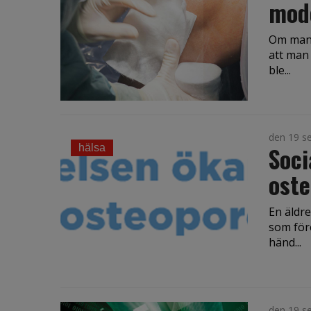
mode
Om man d
att man
ble...
den 19 s
Soci
hälsa
oste
En äldr
som före
händ...
den 19 s