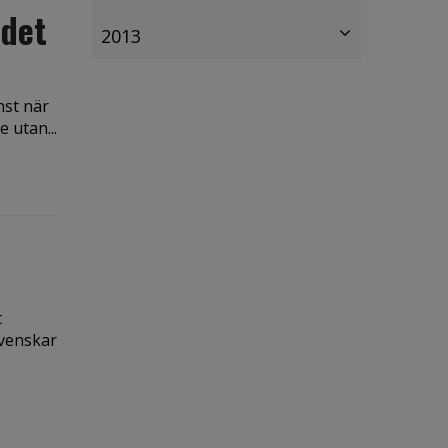
 det
2013
nst när
 utan...
t
svenskar