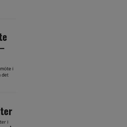
te
 –
 möte i
 det
kter
er i