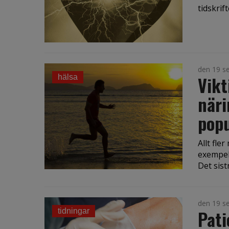
tidskrif
den 19 s
Vikt
hälsa
näri
popu
Allt fle
exempel
Det sist
den 19 s
Pati
tidningar