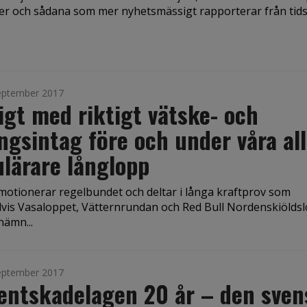
ter och sådana som mer nyhetsmässigt rapporterar från tidskr
eptember 2017
igt med riktigt vätske- och
ngsintag före och under våra all
lärare långlopp
r motionerar regelbundet och deltar i långa kraftprov som
vis Vasaloppet, Vätternrundan och Red Bull Nordenskiölds­l
nämn...
eptember 2017
entskadelagen 20 år – den sve