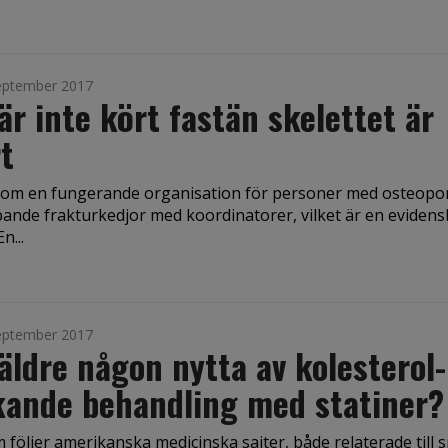
eptember 2017
är inte kört fastän skelettet är
t
 om en fungerande organisation för personer med osteopo
pande frakturkedjor med koordinatorer, vilket är en eviden
n...
eptember 2017
äldre någon nytta av kolesterol­
kande behandling med statiner?
följer amerikanska medicinska sajter, både relaterade till s