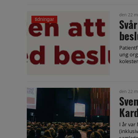
den 22 m
Svår
tidningar
besl
Patientf
ung org
kolestero
den 22 m
Sven
Kard
I år va
(inklusi