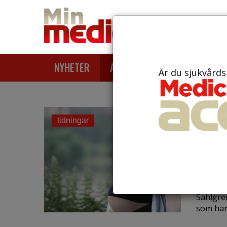
NYHETER
ARTIKLAR
AKTUELLT
Är du sjukvårds
den 20 n
En n
tidningar
risk
bar
En ny st
Sahlgre
som har 