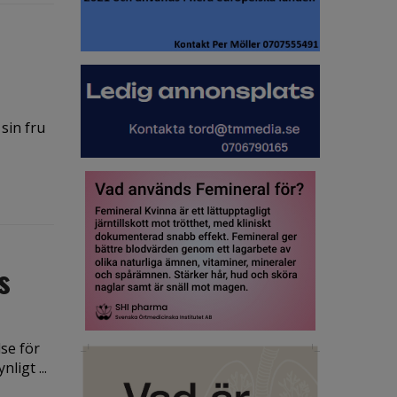
 sin fru
s
lse för
ligt ...