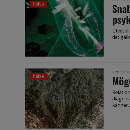
Snab
hälsa
psyk
Utveckl
det gäll
den 19 s
Mög
hälsa
Relation
diagnos
känner ..