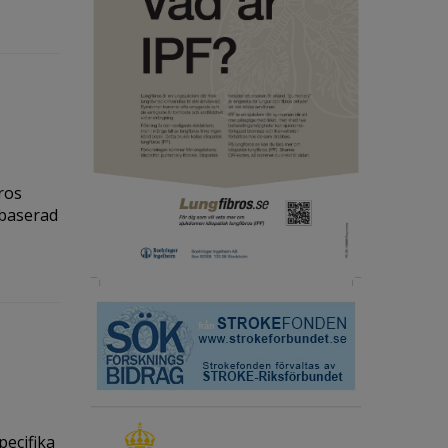
ros
sbaserad
pecifika