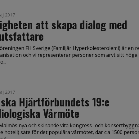
aj 2017
igheten att skapa dialog med
utsfattare
öreningen FH Sverige (Familjär Hyper­kolesterolemi) är en re
anisation och vi representerar personer som ärvt sitt höga
...
aj 2017
ska Hjärtförbundets 19:e
iologiska Vårmöte
r Malmös nya och skinande vita kongress- och konsertbyggn
ve hotell) säte för det populära vårmötet, där c:a 1500 perso