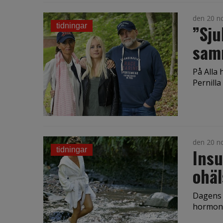
den 20 n
”Sju
tidningar
sam
På Alla 
Pernilla
den 20 n
Insu
tidningar
ohäl
Dagens k
hormonel