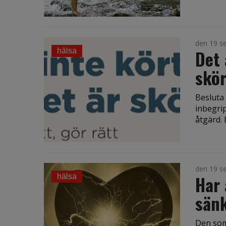
den 19 s
Det 
hälsa
skör
Besluta
inbegri
åtgärd. E
den 19 s
Har 
hälsa
sän
Den som 