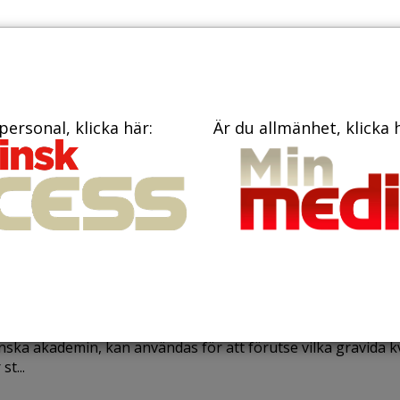
TIDNINGAR
KONTAKT
personal, klicka här:
Är du allmänhet, klicka 
ovember 2017
y metod kan förutsäga kvinnor
 för bäckenbottenbesvär efter
nafödande
atistisk metod, som bland annat utvecklats av forskare vid
nska akademin, kan användas för att förutse vilka gravida k
st...