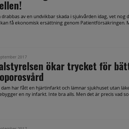
llen!
rabbas av en undvikbar skada i sjuk­vården idag, vet nog d
 kan få ekonomisk ersättning genom Patient­försäkringen.
eptember 2017
alstyrelsen ökar trycket för bät
oporosvård
e dam har fått en hjärtinfarkt och lämnar sjukhuset utan lä
bygger en ny infarkt. Inte bra alls. Men det är precis vad s
eptember 2017