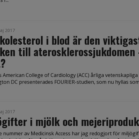
 f...
aj 2017
kolesterol i blod är den viktigas
ken till aterosklerossjukdomen
t?
s American College of Cardiology (ACC) årliga vetenskapliga
ton DC presenterades FOURIER-studien, som nu hyllas som
aj 2017
ögifter i mjölk och mejeriprodu
re nummer av Medicinsk Access har jag redogjort för miljögift