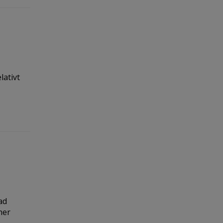
lativt
ad
ner