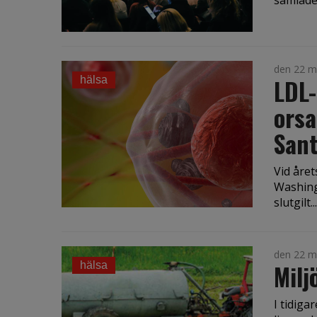
samlades
den 22 m
LDL-
hälsa
orsa
San
Vid året
Washing
slutgilt...
den 22 m
Milj
hälsa
I tidiga