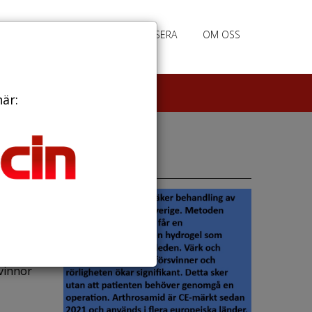
PRENUMERERA
ANNONSERA
OM OSS
här:
s
Annonser
vinnor