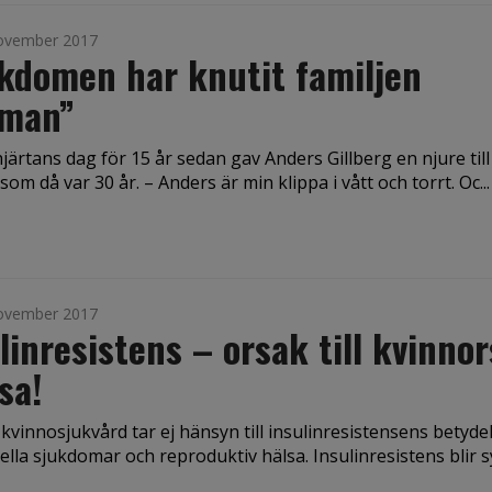
ovember 2017
kdomen har knutit familjen
man”
hjärtans dag för 15 år sedan gav Anders Gillberg en njure till
 som då var 30 år. – Anders är min klippa i vått och torrt. Oc...
ovember 2017
linresistens – orsak till kvinnor
sa!
vinnosjukvård tar ej hänsyn till insulin­resistensens betyde
la sjukdomar och reproduktiv hälsa. Insulinresistens blir syn