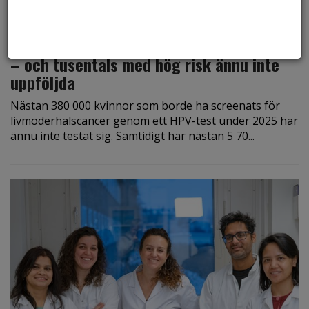
den 2 juli 2026
Hundratusentals kvinnor missar HPV-test
– och tusentals med hög risk ännu inte
uppföljda
Nästan 380 000 kvinnor som borde ha screenats för
livmoderhalscancer genom ett HPV-test under 2025 har
ännu inte testat sig. Samtidigt har nästan 5 70...