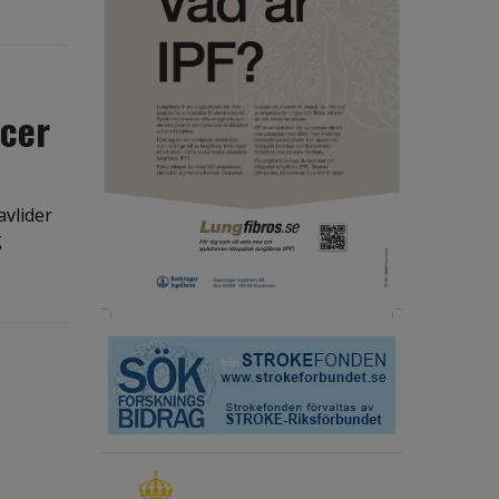
ncer
avlider
g