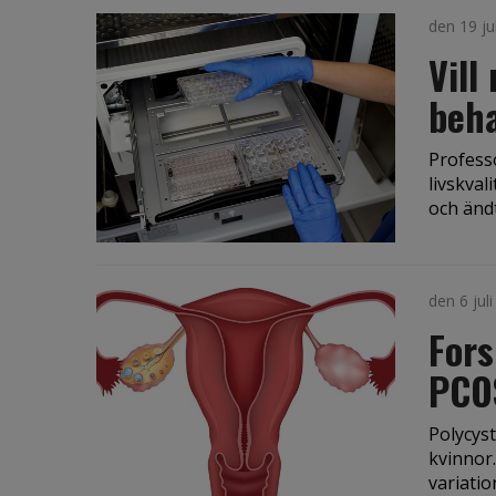
den 19 ju
Vill
beh
Professo
livskval
och ändt.
den 6 jul
Fors
PCO
Polycys
kvinnor
variatio