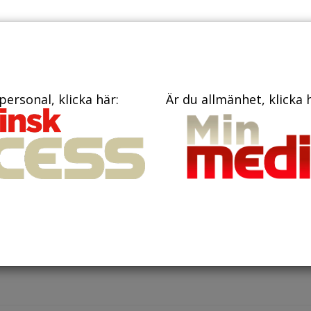
TIDNINGAR
KONTAKT
personal, klicka här:
Är du allmänhet, klicka 
li 2023
slagsspelare i fotboll utbildar s
t-lungräddning
a tillfällen har fotbollsspelare drabbats av plötsligt hjärtsto
matcher. Inför sommarens fotbolls-VM har Nathalie Björn och