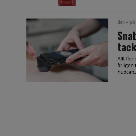
den 4 jul
Snab
tack
Allt fle
årligen 
hudcan..