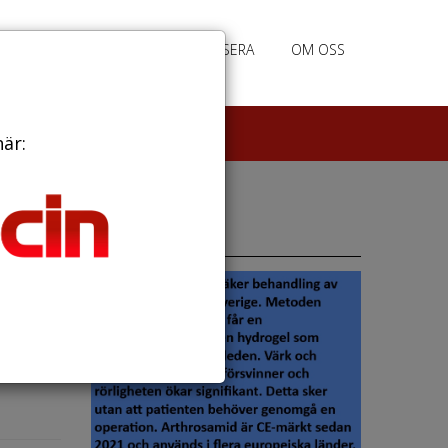
PRENUMERERA
ANNONSERA
OM OSS
här:
Annonser
ig i
pp under
 fl...