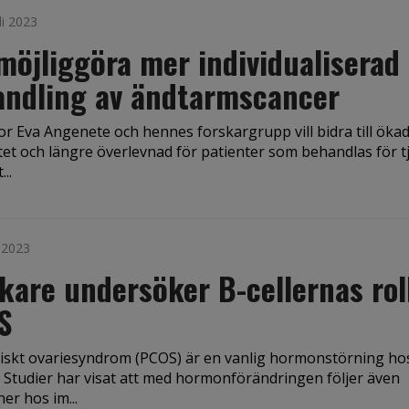
li 2023
 möjliggöra mer individualiserad
andling av ändtarmscancer
r Eva Angenete och hennes forskargrupp vill bidra till öka
itet och längre överlevnad för patienter som behandlas för t
..
i 2023
kare undersöker B-cellernas roll
S
tiskt ovariesyndrom (PCOS) är en vanlig hormonstörning ho
. Studier har visat att med hormonförändringen följer även
ner hos im...