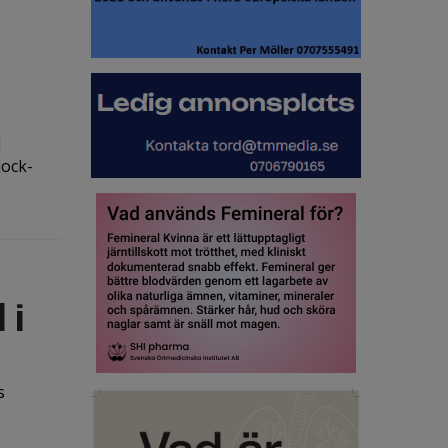
d
jock-
 i
s