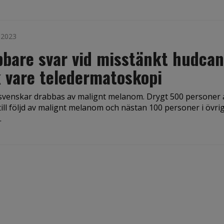
i 2023
bare svar vid misstänkt hudca
 vare teledermatoskopi
r svenskar drabbas av malignt melanom. Drygt 500 personer 
till följd av malignt melanom och nästan 100 personer i övri
.