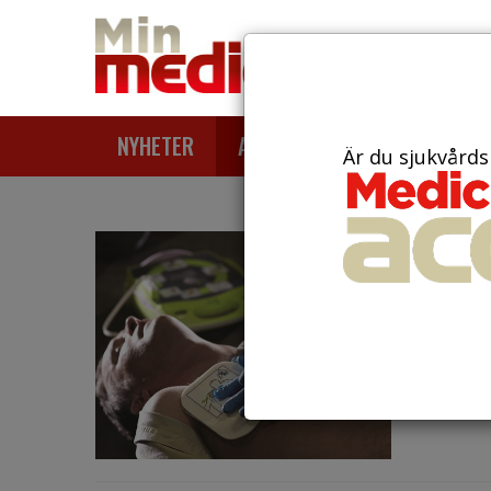
NYHETER
ARTIKLAR
AKTUELLT
Är du sjukvårds
den 26 ju
Land
hjär
Vid fler
fotbolls