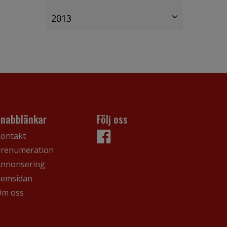
2013
Snabblänkar
Följ oss
ontakt
renumeration
nnonsering
hemsidan
Om oss