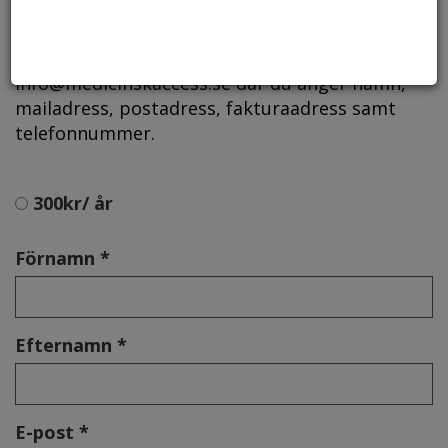
För att beställa så fyller du i formuläret längst
ner på sidan och skickar din/er e-mailadress till:
info@medicinskaccess.se där du anger namn,
mailadress, postadress, fakturaadress samt
telefonnummer.
300kr/ år
Förnamn *
Efternamn *
E-post *