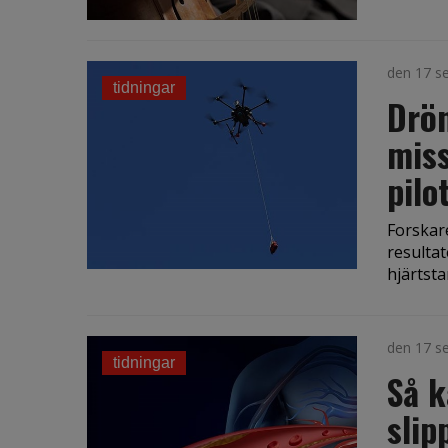
den 17 s
tidningar
Drön
miss
pilo
Forskare
resultat
hjärtstar
den 17 s
tidningar
Så k
slip