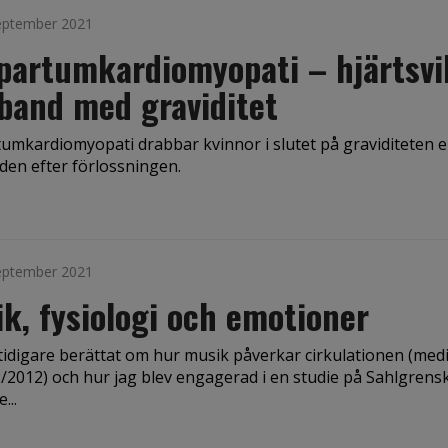
eptember 2021
partumkardiomyopati – hjärtsvi
band med graviditet
umkardiomyopati drabbar kvinnor i slutet på graviditeten e
iden efter förlossningen.
eptember 2021
k, fysiologi och emotioner
tidigare berättat om hur musik påverkar cirkulationen (med
2/2012) och hur jag blev engagerad i en studie på Sahlgrens
...