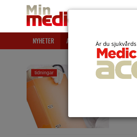
NYHETER
ARTIKLAR
AKTUELLT
Är du sjukvårds
den 17 s
tidningar
Administ
Men nu 
lösning .