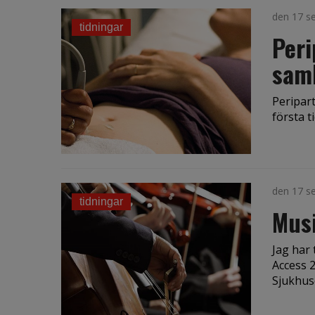
den 17 s
tidningar
Peri
sam
Peripart
första t
den 17 s
tidningar
Musi
Jag har 
Access 
Sjukhuse