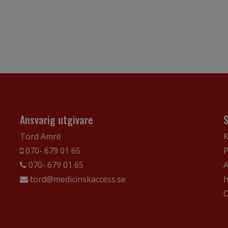
Ansvarig utgivare
Tord Amré
K
070- 679 01 65
P
070- 679 01 65
A
tord@medicinskaccess.se