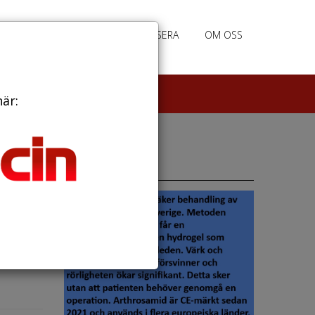
PRENUMERERA
ANNONSERA
OM OSS
här:
Annonser
rbete.
 en