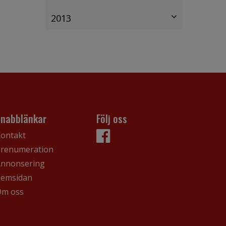
2013
Snabblänkar
Följ oss
ontakt
renumeration
nnonsering
hemsidan
Om oss