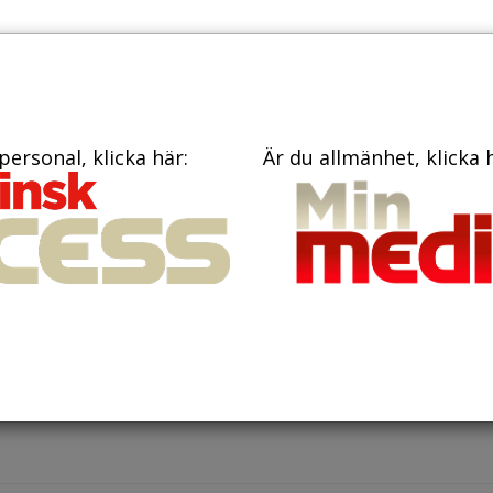
TIDNINGAR
KONTAKT
personal, klicka här:
Är du allmänhet, klicka 
eptember 2021
ration är ofta ett omfattande, repetitivt och tidskrävande a
har Region Västerbotten och Region Midt i Danmark funnit
..