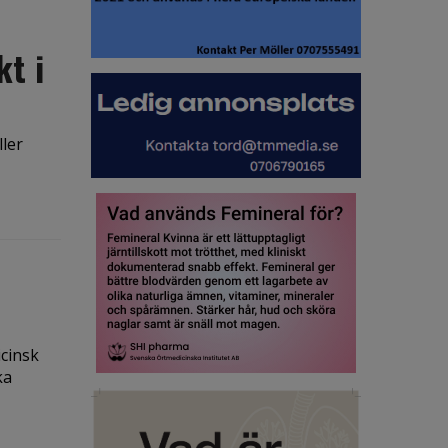
kt i
ller
icinsk
ka