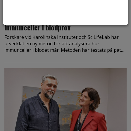
den 6 augusti 2026
Ny metod skiljer mellan friska och sjuka
immunceller i blodprov
Forskare vid Karolinska Institutet och SciLifeLab har
utvecklat en ny metod för att analysera hur
immunceller i blodet mår. Metoden har testats på pat...