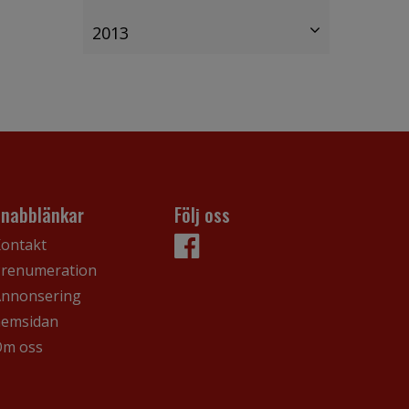
2013
Snabblänkar
Följ oss
ontakt
renumeration
nnonsering
hemsidan
Om oss