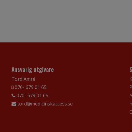
Ansvarig utgivare
Tord Amré
K
070- 679 01 65
P
070- 679 01 65
A
tord@medicinskaccess.se