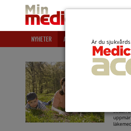
NYHETER
ARTIKLAR
AKTUELLT
Är du sjukvårds
den 29 ju
Kun
läke
läk
Sedan b
uppmärk
läkemed