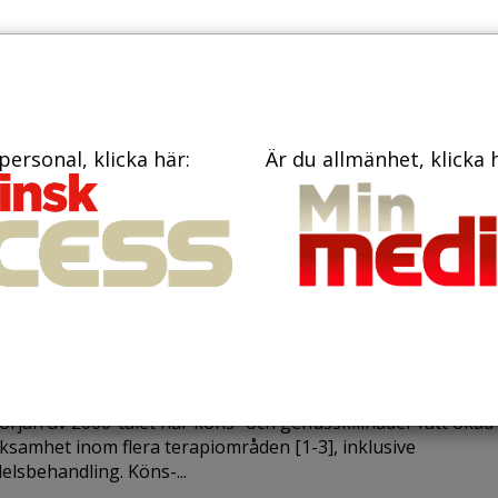
TIDNINGAR
KONTAKT
personal, klicka här:
Är du allmänhet, klicka 
ni 2022
skapsstöd om könsaspekter på
medel kan förbättra
emedelsanvändningen
örjan av 2000-talet har köns- och genusskillnader fått ökad
samhet inom flera terapiområden [1-3], inklusive
elsbehandling. Köns-...