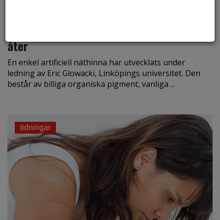
den 21 maj 2018
Organiska pigment kan ge blinda synen
åter
En enkel artificiell näthinna har utvecklats under
ledning av Eric Glowacki, Linköpings universitet. Den
består av billiga organiska pigment, vanliga ...
tidningar