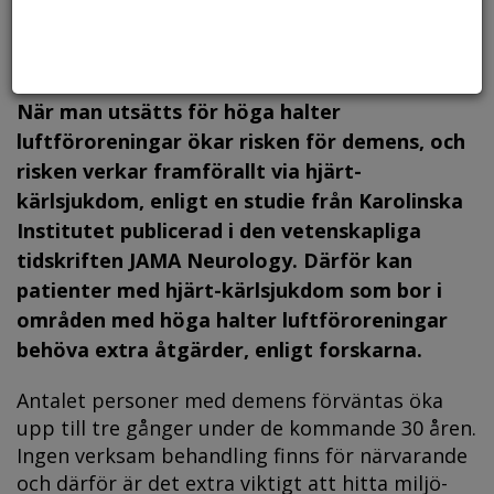
När man utsätts för höga halter
luftföroreningar ökar risken för demens, och
risken verkar framförallt via hjärt-
kärlsjukdom, enligt en studie från Karolinska
Institutet publicerad i den vetenskapliga
tidskriften JAMA Neurology. Därför kan
patienter med hjärt-kärlsjukdom som bor i
områden med höga halter luftföroreningar
behöva extra åtgärder, enligt forskarna.
Antalet personer med demens förväntas öka
upp till tre gånger under de kommande 30 åren.
Ingen verksam behandling finns för närvarande
och därför är det extra viktigt att hitta miljö-