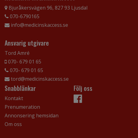
Bjuråkersvägen 96, 827 93 Ljusdal
070-6790165
info@medicinskaccess.se
Ansvarig utgivare
Tord Amré
070- 679 01 65
070- 679 01 65
tord@medicinskaccess.se
Snabblänkar
Följ oss
Kontakt
Prenumeration
Annonsering hemsidan
Om oss