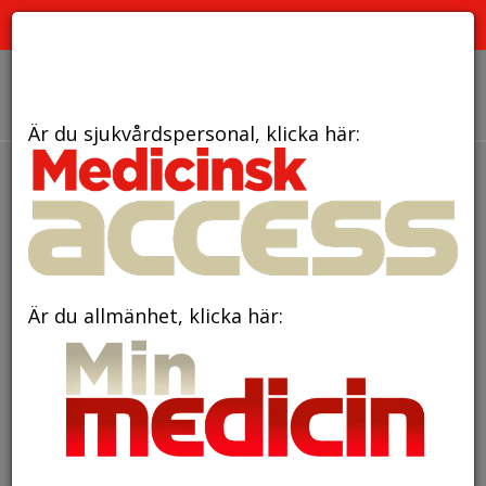
PRENUMERATION
ANNONSERING HEMSIDAN
OM OSS
Är du sjukvårdspersonal, klicka här:
den 7 april 2020
Luftföroreningar knyts
till demens genom hjärt-
kärlsjukdom
Är du allmänhet, klicka här: