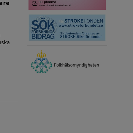
kare
a
nska