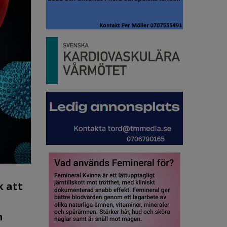
k att
n