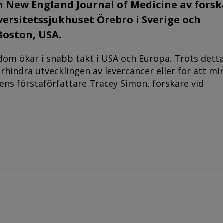
en New England Journal of Medicine av fors
versitetssjukhuset Örebro i Sverige och
Boston, USA.
kdom ökar i snabb takt i USA och Europa. Trots dett
rhindra utvecklingen av levercancer eller för att mi
iens förstaförfattare Tracey Simon, forskare vid