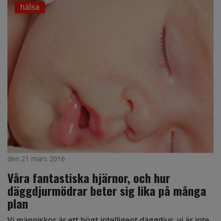
hälsa
den 21 mars 2016
Våra fantastiska hjärnor, och hur
däggdjur­mödrar beter sig lika på många
plan
Vi människor är ett högt intelligent däggdjur, vi är inte