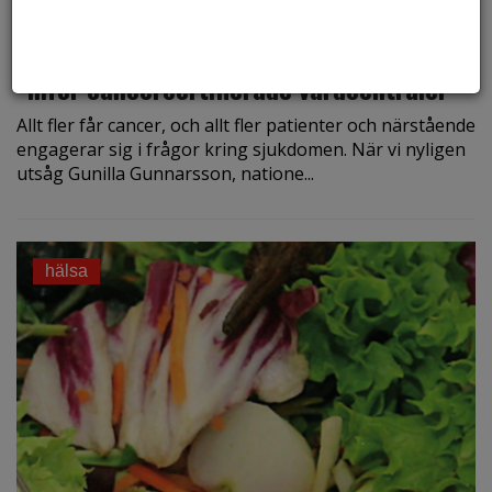
den 21 mars 2016
”Inför cancer­certifierade vårdcentraler”
Allt fler får cancer, och allt fler patienter och närstående
engagerar sig i frågor kring sjukdomen. När vi nyligen
utsåg Gunilla Gunnarsson, natione...
hälsa