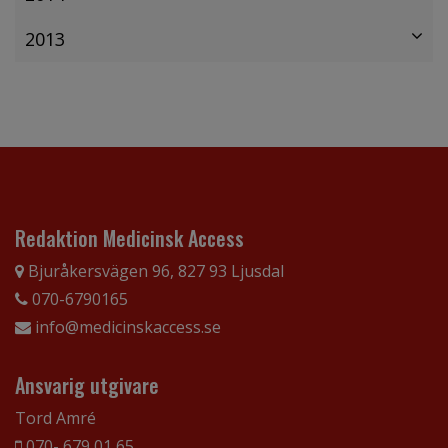
2013
Redaktion Medicinsk Access
Bjuråkersvägen 96, 827 93 Ljusdal
070-6790165
info@medicinskaccess.se
Ansvarig utgivare
Tord Amré
070- 679 01 65