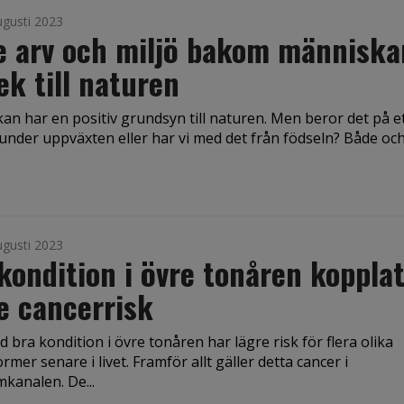
ugusti 2023
e arv och miljö bakom människa
ek till naturen
n har en positiv grundsyn till naturen. Men beror det på et
under uppväxten eller har vi med det från födseln? Både och, 
ugusti 2023
kondition i övre tonåren kopplat 
e cancerrisk
bra kondition i övre tonåren har lägre risk för flera olika
rmer senare i livet. Framför allt gäller detta cancer i
kanalen. De...