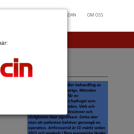
RATION
ANNONSERING HEMSIDAN
OM OSS
här:
Annonser
ykisk
 Det