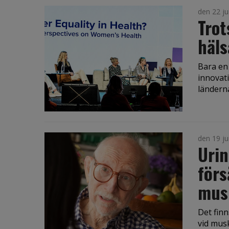
den 22 ju
Trot
häls
Bara en 
innovati
länderna 
den 19 ju
Urin
förs
musk
Det fin
vid mus