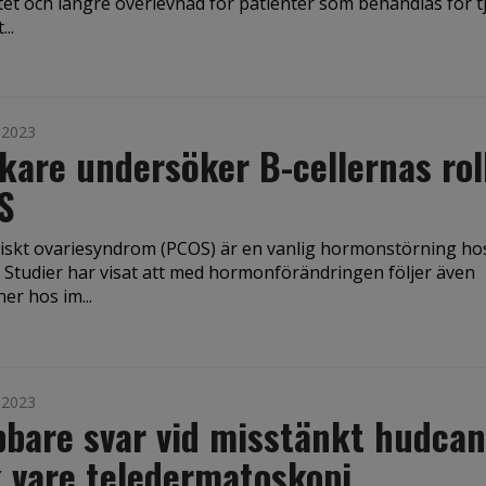
itet och längre överlevnad för patienter som behandlas för t
..
i 2023
kare undersöker B-cellernas roll
S
tiskt ovariesyndrom (PCOS) är en vanlig hormonstörning ho
. Studier har visat att med hormonförändringen följer även
ner hos im...
i 2023
bare svar vid misstänkt hudca
 vare teledermatoskopi