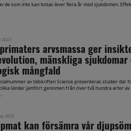
v de som inte kan botas lever flera år med sjukdomen. Effek
i 2023
primaters arvsmassa ger insikt
volution, mänskliga sjukdomar
ogisk mångfald
ecialnummer av tidskriften Science presenteras studier där 
 olika länder jämfört genomen från över två hundra arter av
..
aj 2023
äpmat kan försämra vår djupsö