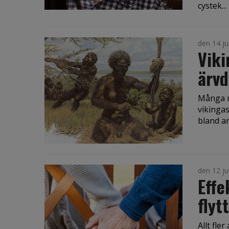
cystek...
den 14 ju
Viki
ärvd
Många m
vikingas
bland an
den 12 ju
Effe
flyt
Allt fle