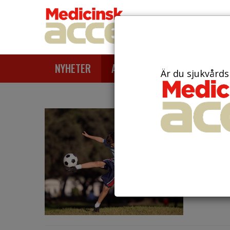
NYHETER
ARTIKLAR
AKTUELLT
Är du sjukvårds
den 28 a
Idro
ung
Det kan 
ohälsa p
visar n...