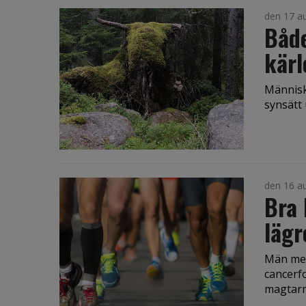
den 17 a
Båd
kärl
Människa
synsätt 
den 16 a
Bra 
lägr
Män med 
cancerfo
magtarm