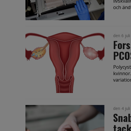
livskval
och ändt.
den 6 jul
Fors
PCO
Polycys
kvinnor
variatio
den 4 jul
Snab
tack