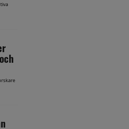
tiva
er
 och
forskare
mn