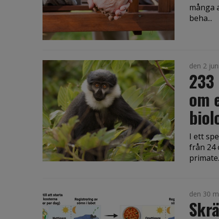
många a
beha...
den 2 jun
233 
om e
biol
I ett sp
från 24
primate.
den 30 m
Skr