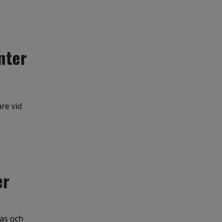
nter
are vid
er
tas och