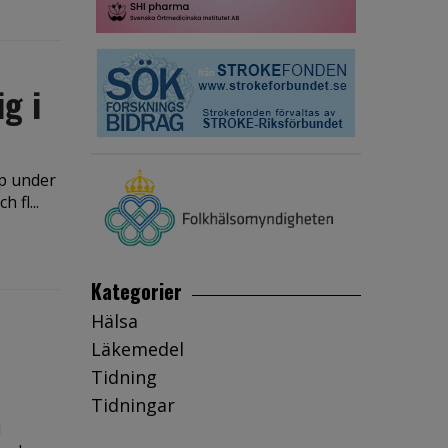
ig i
pp under
 fl...
Kategorier
Hälsa
Läkemedel
Tidning
Tidningar
d