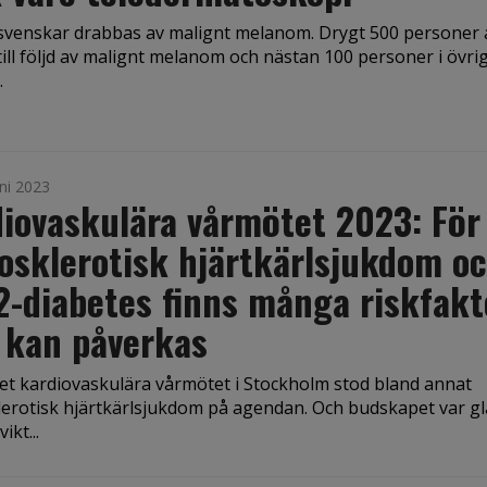
r svenskar drabbas av malignt melanom. Drygt 500 personer 
till följd av malignt melanom och nästan 100 personer i övri
.
ni 2023
iovaskulära vårmötet 2023: För
osklerotisk hjärtkärlsjukdom o
2-diabetes finns många riskfakt
 kan påverkas
et kardiovaskulära vårmötet i Stockholm stod bland annat
lerotisk hjärtkärlsjukdom på agendan. Och budskapet var gl
ikt...