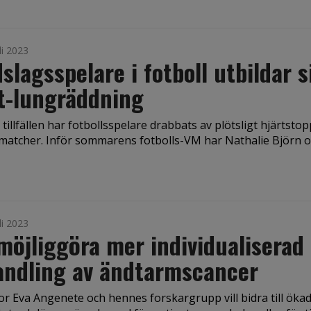
li 2023
slagsspelare i fotboll utbildar s
t-lungräddning
a tillfällen har fotbollsspelare drabbats av plötsligt hjärtsto
matcher. Inför sommarens fotbolls-VM har Nathalie Björn och
li 2023
 möjliggöra mer individualiserad
andling av ändtarmscancer
r Eva Angenete och hennes forskargrupp vill bidra till öka