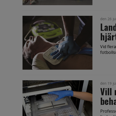
den 26 ju
Land
hjär
Vid fler
fotbolls
den 19 ju
Vill
beh
Professo