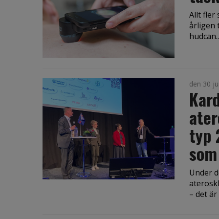
Allt fle
årligen 
hudcan..
den 30 ju
Kard
ater
typ 
som
Under d
aterosk
– det är v