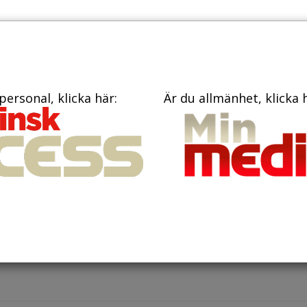
PRENUME
TIDNINGAR
BÖCKER
KONTAKT
personal, klicka här:
Är du allmänhet, klicka 
ugusti 2023
tten bör ta bredare ansvar för
domars hälsa menar forskare
fortfarande vara känsligt att prata om ätstörningar och ps
å landets idrottsgymnasier. Även skador är ett svårt ämne.