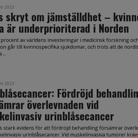
ni 2023
s skryt om jämställdhet – kvinn
a är underprioriterad i Norden
procent av världens investeringar i medicinsk forskning oc
on går till kvinnospecifika sjukdomar, och trots att de nordi
...
ni 2023
blåsecancer: Fördröjd behandli
ämrar överlevnaden vid
elinvasiv urinblåsecancer
ns stark evidens för att fördröjd behandling försämrar över
kelinvasiv urinblåsecancer. Vid muskelinvasiva tumörer kräv