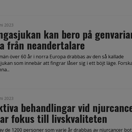
ni 2023
ngasjukan kan bero på genvaria
a från neandertalare
än över 60 år i norra Europa drabbas av den så kallade
jukan som innebär att fingrar låser sig i ett böjt läge. Forsk
na...
ni 2023
ktiva behandlingar vid njurcanc
tar fokus till livskvaliteten
r av de 1200 personer som varje år drabbas av njurcancer bo