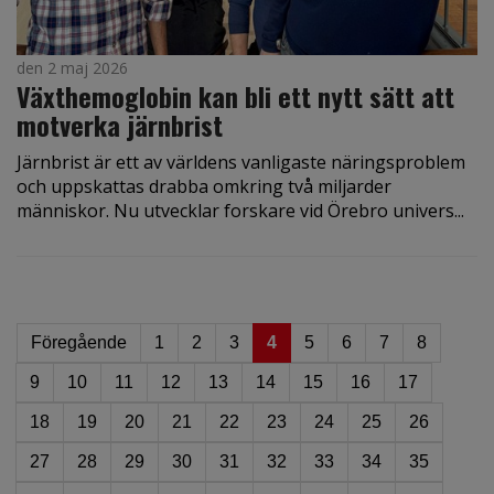
den 2 maj 2026
Växthemoglobin kan bli ett nytt sätt att
motverka järnbrist
Järnbrist är ett av världens vanligaste näringsproblem
och uppskattas drabba omkring två miljarder
människor. Nu utvecklar forskare vid Örebro univers...
Föregående
1
2
3
4
5
6
7
8
9
10
11
12
13
14
15
16
17
18
19
20
21
22
23
24
25
26
27
28
29
30
31
32
33
34
35