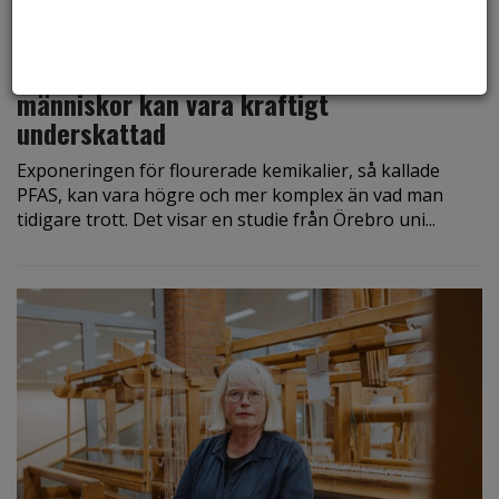
den 22 maj 2026
Ny studie: PFAS-exponering hos
människor kan vara kraftigt
underskattad
Exponeringen för flourerade kemikalier, så kallade
PFAS, kan vara högre och mer komplex än vad man
tidigare trott. Det visar en studie från Örebro uni...