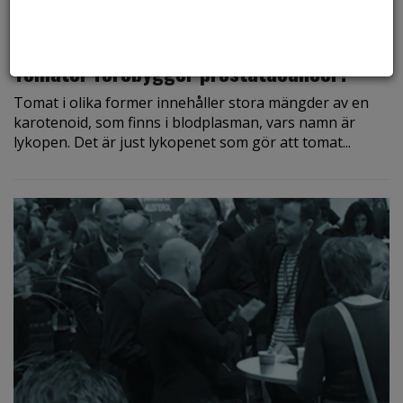
den 23 maj 2016
Tomater förebygger prostatacancer?
Tomat i olika former innehåller stora mängder av en
karotenoid, som finns i blodplasman, vars namn är
lykopen. Det är just lykopenet som gör att tomat...