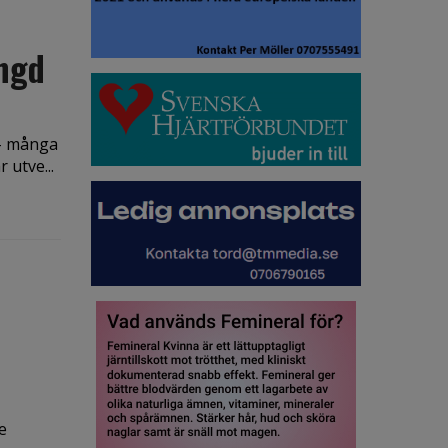
ängd
 – många
 utve...
e