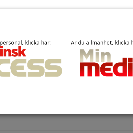
PRENUME
TIDNINGAR
BÖCKER
KONTAKT
personal, klicka här:
Är du allmänhet, klicka 
ktober 2020
 behandlar bipolära patienter
änds i stor utsträckning även på intensivvårdsavdelningar