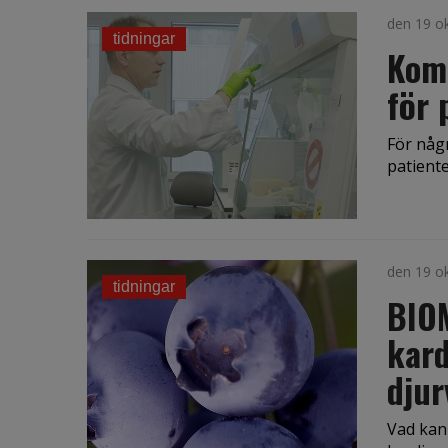
den 19 o
tidningar
Komb
för 
För någr
patiente
den 19 o
tidningar
BIOM
kard
djur
Vad kan