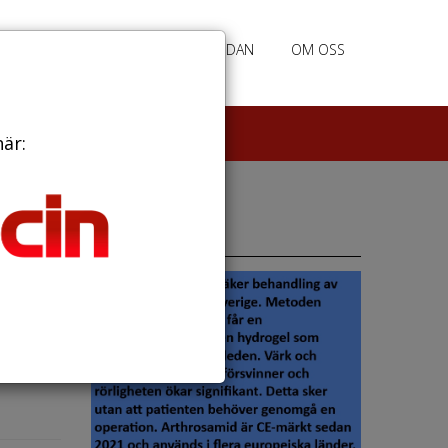
RATION
ANNONSERING HEMSIDAN
OM OSS
här:
Annonser