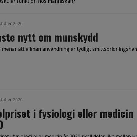
askulär funktion hos människan?
ktober 2020
aste nytt om munskydd
 menar att allmän användning är tydligt smittspridningsh
ktober 2020
lpriset i fysiologi eller medicin
0
set i fysiologi eller medicin år 2020 skall delas lika mellan Ha