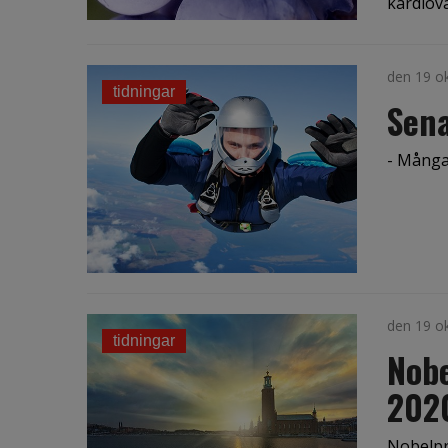
kardiov
den 19 o
tidningar
Sen
- Många
den 19 o
tidningar
Nobe
202
Nobelpri