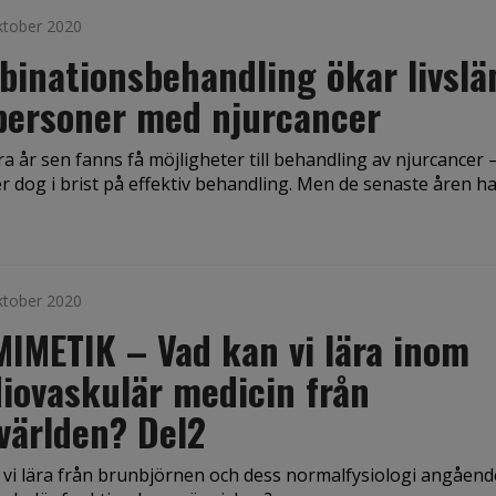
ktober 2020
inationsbehandling ökar livsl
personer med njurcancer
a år sen fanns få möjligheter till behandling av njurcancer
r dog i brist på effektiv behandling. Men de senaste åren har
ktober 2020
IMETIK – Vad kan vi lära inom
iovaskulär medicin från
världen? Del2
 vi lära från brunbjörnen och dess normal­fysiologi angåend