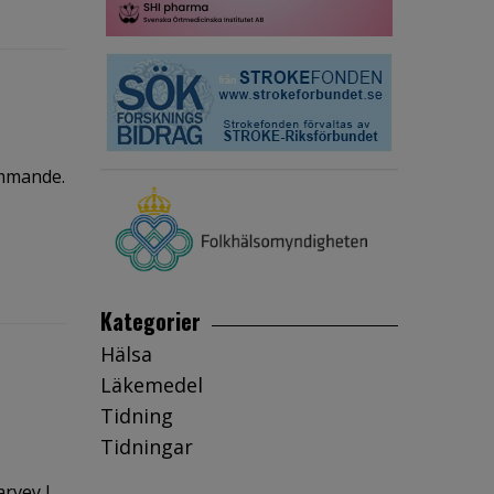
ämmande.
Kategorier
Hälsa
Läkemedel
Tidning
Tidningar
rvey J.