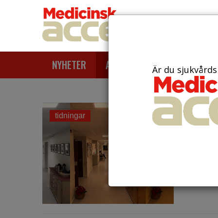
NYHETER
ARTIKLAR
AKTUELLT
Är du sjukvårds
den 19 o
tidningar
Ljus
och anv