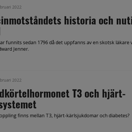
bruari 2022
inmotståndets historia och nuti
1
ar funnits sedan 1796 då det uppfanns av en skotsk läkare 
ward Jenner.
bruari 2022
dkörtelhormonet T3 och hjärt-
lsystemet
oppling finns mellan T3, hjärt-kärlsjukdomar och diabetes?