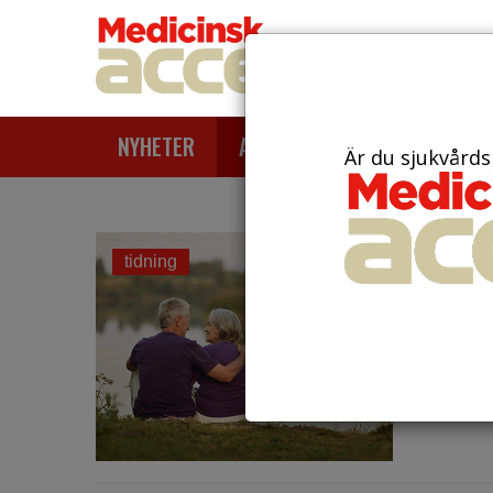
NYHETER
ARTIKLAR
AKTUELLT
Är du sjukvårds
den 18 fe
tidning
Kan 
Vår förv