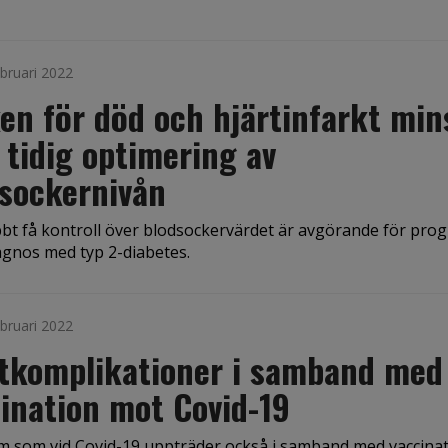
bruari 2022
en för död och hjärtinfarkt min
tidig optimering av
sockernivån
bbt få kontroll över blodsockervärdet är avgörande för pro
agnos med typ 2-diabetes.
bruari 2022
rtkomplikationer i samband med
ination mot Covid-19
 som vid Covid-19 uppträder också i samband med vaccina