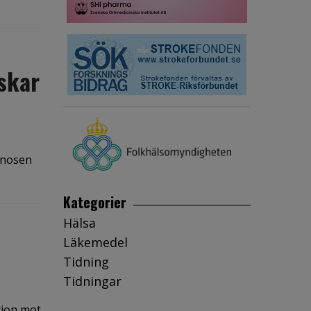
skar
gnosen
Kategorier
Hälsa
Läkemedel
Tidning
Tidningar
tion mot