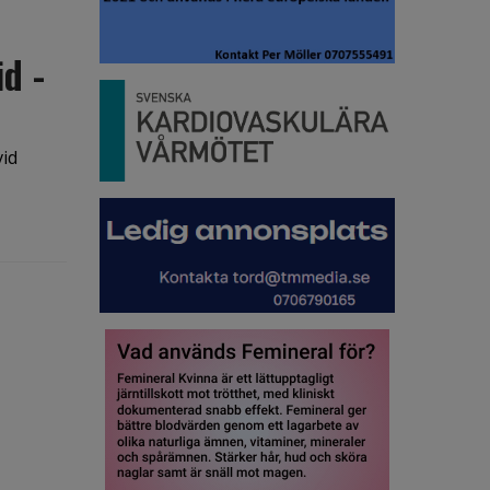
d -
vid