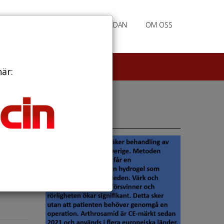
RATION
ANNONSERING HEMSIDAN
OM OSS
här:
Annonser
ande?