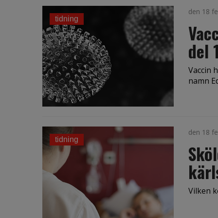
den 18 fe
tidning
Vacc
del 
Vaccin h
namn Ed
den 18 fe
tidning
Sköl
kär
Vilken k