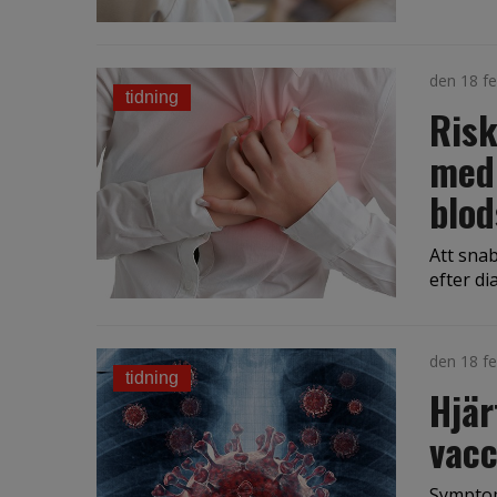
den 18 fe
tidning
Risk
med 
blod
Att sna
efter di
den 18 fe
tidning
Hjä
vacc
Symptom