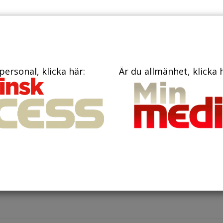
PRENUME
TIDNINGAR
BÖCKER
KONTAKT
personal, klicka här:
Är du allmänhet, klicka 
bruari 2022
vi påverka vårt biologiska åldr
äntade medellivslängd påverkas av var i världen vi bor.