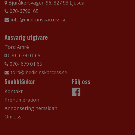
Bjuråkersvägen 96, 827 93 Ljusdal
070-6790165
info@medicinskaccess.se
Ansvarig utgivare
Tord Amré
070- 679 01 65
070- 679 01 65
tord@medicinskaccess.se
Snabblänkar
Följ oss
Kontakt
Prenumeration
Annonsering hemsidan
Om oss