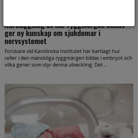
den 27 april 2023
Kartläggning av hur ryggmärgen bildas
ger ny kunskap om sjukdomar i
nervsystemet
Forskare vid Karolinska Institutet har kartlagt hur
celler i den mänskliga ryggmärgen bildas i embryot och
vilka gener som styr denna utveckling. Det ...