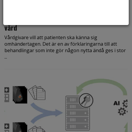
den 22 mars 2023
Därför får så många patienter onödig
vård
Vårdgivare vill att patienten ska känna sig
omhändertagen. Det är en av förklaringarna till att
behandlingar som inte gör någon nytta ändå ges i stor
...