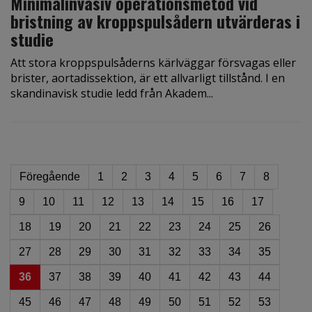
Minimalinvasiv operationsmetod vid
bristning av kroppspulsådern utvärderas i
studie
Att stora kroppspulsåderns kärlväggar försvagas eller
brister, aortadissektion, är ett allvarligt tillstånd. I en
skandinavisk studie ledd från Akadem...
Föregående
1
2
3
4
5
6
7
8
9
10
11
12
13
14
15
16
17
18
19
20
21
22
23
24
25
26
27
28
29
30
31
32
33
34
35
36
37
38
39
40
41
42
43
44
45
46
47
48
49
50
51
52
53