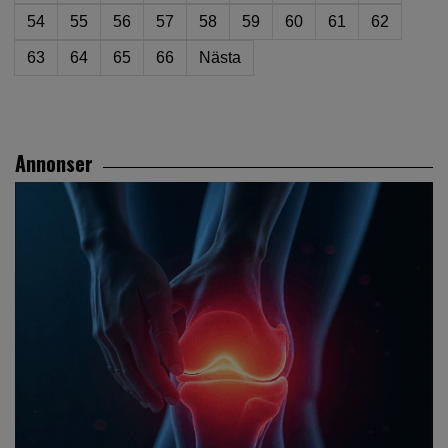
54
55
56
57
58
59
60
61
62
63
64
65
66
Nästa
Annonser