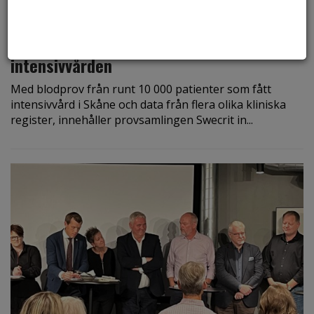
den 18 oktober 2023
Blodprov från patienter förbättrar
intensivvården
Med blodprov från runt 10 000 patienter som fått
intensivvård i Skåne och data från flera olika kliniska
register, innehåller provsamlingen Swecrit in...