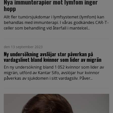
Nya immunterapier mot lymfom inger
hopp
Allt fler tumörsjukdomar i lymfsystemet (lymfom) kan
behandlas med immunterapi. I våras godkändes CAR-T-
celler som behandling vid återfall i mantelcel...
den 13 september 2023
Ny undersökning avslöjar stor påverkan på
vardagslivet bland kvinnor som lider av migrän
En ny undersökning bland 1 052 kvinnor som lider av
migrän, utförd av Kantar Sifo, avslöjar hur kvinnor
påverkas av sjukdomen i sitt vardagsliv. Påver...