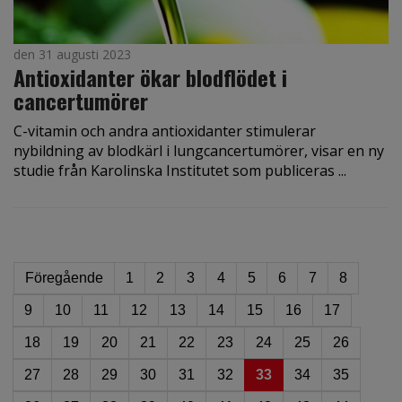
den 31 augusti 2023
Antioxidanter ökar blodflödet i
cancertumörer
C-vitamin och andra antioxidanter stimulerar
nybildning av blodkärl i lungcancertumörer, visar en ny
studie från Karolinska Institutet som publiceras ...
Föregående
1
2
3
4
5
6
7
8
9
10
11
12
13
14
15
16
17
18
19
20
21
22
23
24
25
26
27
28
29
30
31
32
33
34
35