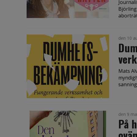
Journal
Björling
aborträt
den 10 a
Dum
verk
Mats Al
myndigh
sannings
den 9 ma
På h
ovän