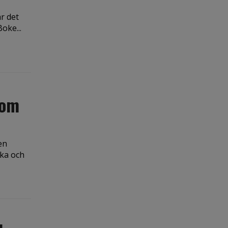
ar det
oke...
 om
en
cka och