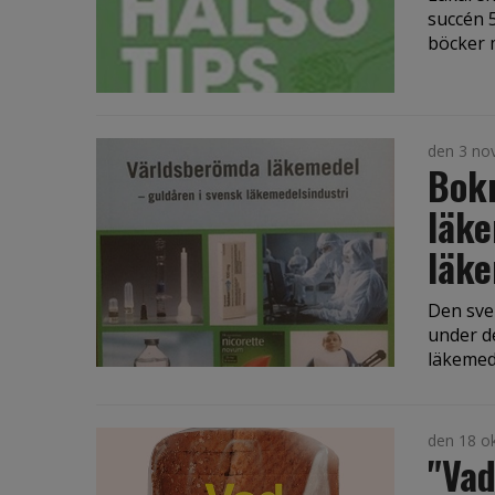
succén 5
böcker m
den 3 no
Bok
läke
läke
Den sve
under d
läkemede
den 18 o
"Vad