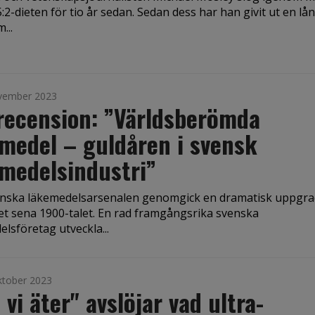
:2-dieten för tio år sedan. Sedan dess har han givit ut en lå
...
vember 2023
recension: ”Världsberömda
medel – guldåren i svensk
medelsindustri”
nska läkemedelsarsenalen genomgick en dramatisk uppgra
et sena 1900-talet. En rad framgångsrika svenska
lsföretag utveckla...
ktober 2023
 vi äter" avslöjar vad ultra-