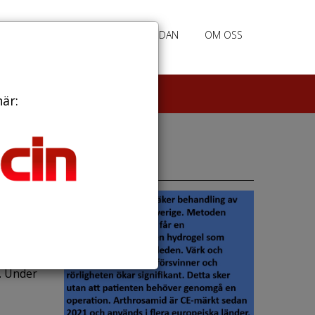
RATION
ANNONSERING HEMSIDAN
OM OSS
här:
Annonser
kdom
. Under