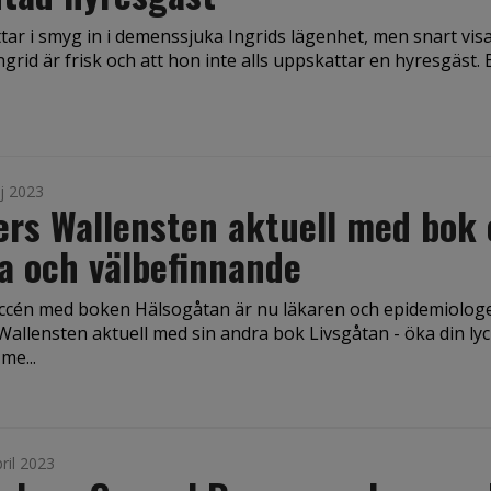
ttar i smyg in i demenssjuka Ingrids lägenhet, men snart vis
Ingrid är frisk och att hon inte alls uppskattar en hyresgäst. B
j 2023
rs Wallensten aktuell med bok
a och välbefinnande
uccén med boken Hälsogåtan är nu läkaren och epidemiolog
Wallensten aktuell med sin andra bok Livsgåtan - öka din ly
me...
ril 2023