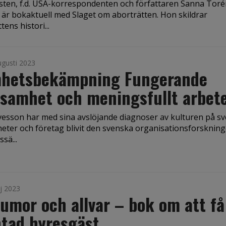
isten, f.d. USA-korrespondenten och författaren Sanna Tor
 är bokaktuell med Slaget om aborträtten. Hon skildrar
tens histori...
ugusti 2023
hetsbekämpning Fungerande
samhet och meningsfullt arbet
vesson har med sina avslöjande diagnoser av kulturen på s
eter och företag blivit den svenska organisationsforsknin
sä...
j 2023
umor och allvar – bok om att få
tad hyresgäst