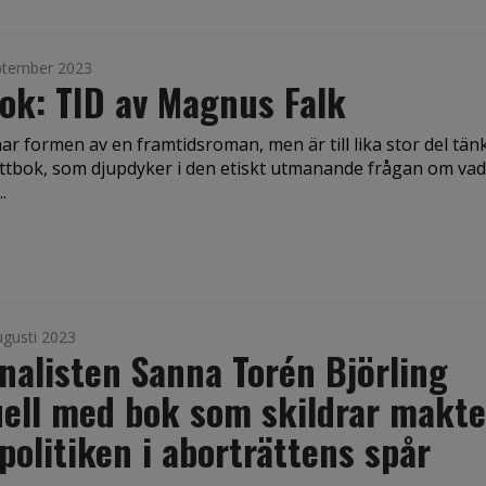
ptember 2023
ok: TID av Magnus Falk
r formen av en framtidsroman, men är till lika stor del tän
ttbok, som djupdyker i den etiskt utmanande frågan om va
.
ugusti 2023
nalisten Sanna Torén Björling
ell med bok som skildrar makt
politiken i aborträttens spår