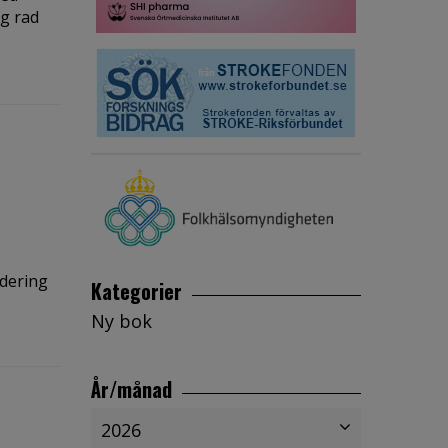
ng rad
dering
Kategorier
Ny bok
År/månad
2026