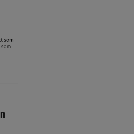
kt som
d som
en