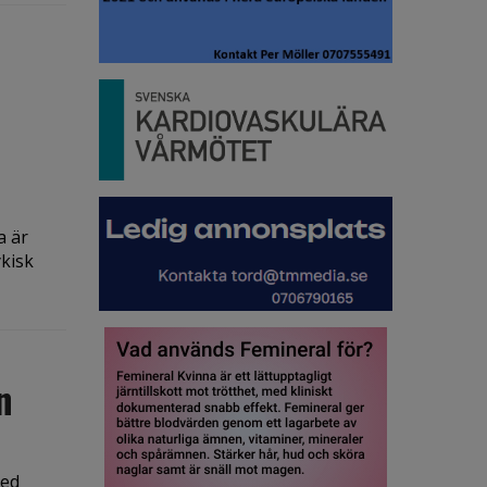
a är
ykisk
n
med