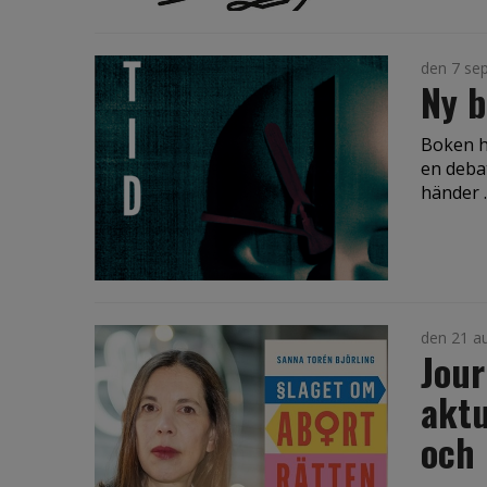
den 7 se
Ny b
Boken ha
en deba
händer ..
den 21 a
Jour
aktu
och 