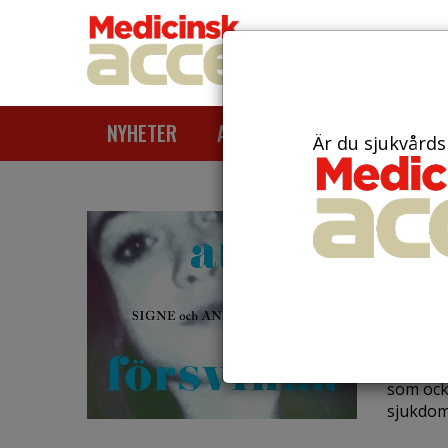
NYHETER
ARTIKLAR
AKTUELLT
Är du sjukvårds
den 7 feb
Ny b
dott
kam
Signe B
som ock
sjukdoms