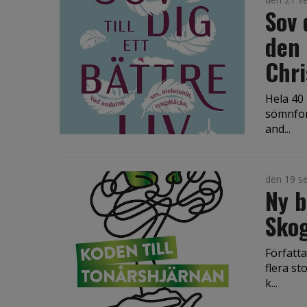
Sov 
den 
Chri
Hela 40
sömnfors
and...
den 19 s
Ny b
Sko
Författ
flera st
k...