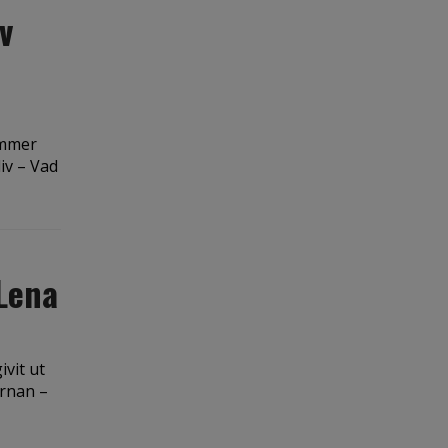
v
ommer
iv – Vad
 Lena
vit ut
ärnan –