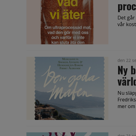
proc
Det går
vår kost
den 22 s
Ny 
värl
Nu släp
Fredriks
mer om 
den 21 s