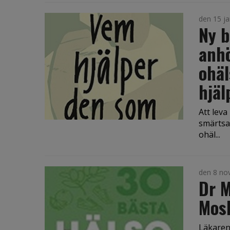
den 15 ja
Ny b
anhö
ohäl
hjäl
Att leva
smärtsam
ohäl...
den 8 no
Dr M
Mosl
Läkaren