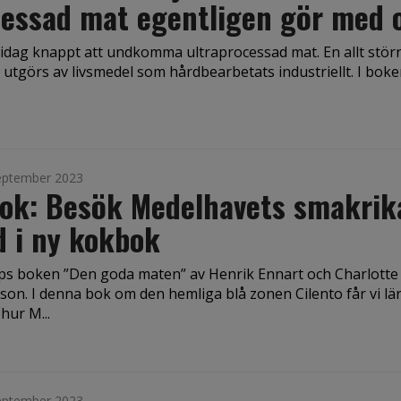
essad mat egentligen gör med 
 idag knappt att undkomma ultraprocessad mat. En allt störr
 utgörs av livsmedel som hårdbearbetats industriellt. I boken
eptember 2023
bok: Besök Medelhavets smakrik
d i ny kokbok
ps boken ”Den goda maten” av Henrik Ennart och Charlotte
son. I denna bok om den hemliga blå zonen Cilento får vi lä
hur M...
eptember 2023