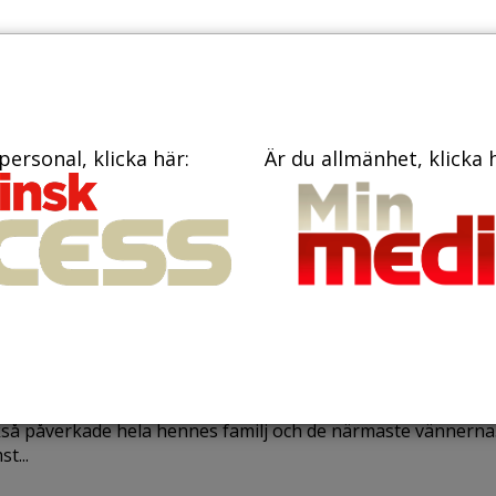
PRENUME
TIDNINGAR
BÖCKER
KONTAKT
personal, klicka här:
Är du allmänhet, klicka 
ruari 2024
ok: Att försvinna sig. Mor och
er Bennich skildrar den svåra
pen mot anorexia
ennich levde under hela sin tonårstid med anorexia, en sju
så påverkade hela hennes familj och de närmaste vännerna
t...