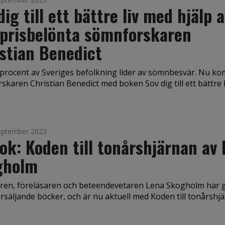
dig till ett bättre liv med hjälp a
prisbelönta sömnforskaren
stian Benedict
 procent av Sveriges befolkning lider av sömnbesvär. Nu k
karen Christian Benedict med boken Sov dig till ett bättre l
eptember 2023
ok: Koden till tonårshjärnan av
gholm
aren, föreläsaren och beteendevetaren Lena Skogholm har gi
orsäljande böcker, och är nu aktuell med Koden till tonårshj