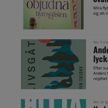
Mira fly
sig att 
den 2 ma
Ande
lyck
Efter s
Anders 
nöjdhet 
den 20 ap