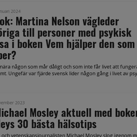
nuari 2024
ok: Martina Nelson vägleder
riga till personer med psykisk
sa i boken Vem hjälper den som
per?
 nära någon som mår dåligt och som inte får livet att funger
t. Ungefär var fjärde svensk lider någon gång i livet av ps
vember 2023
ichael Mosley aktuell med boke
eys 30 bästa hälsotips
 och vetenskapsjournalisten Michael Mosley slog igenom 