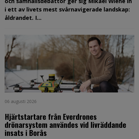
och samhällsdebattör ger sig Mikael Wiehe in
i ett av livets mest svårnavigerade landskap:
åldrandet. I...
06 augusti 2026
Hjärtstartare från Everdrones
drönarsystem användes vid livräddande
insats i Borås