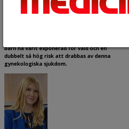
Foto: Canstock, arkiv.
En ny studie från Karolinska Institutet med
över en miljon kvinnor kopplar samman svåra
erfarenheter från barndomen och risken att
diagnostiseras med endometrios senare i
livet. Studien visar en koppling mellan att som
barn ha varit exponerad för våld och en
dubbelt så hög risk att drabbas av denna
gynekologiska sjukdom.