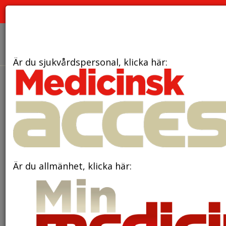
PRENUMERATION
ANNONSERING HEMSIDAN
OM OSS
Är du sjukvårdspersonal, klicka här:
den 11 juni 2025
Svåra
barndomsupplevelser kan öka
risken för endometrios
Är du allmänhet, klicka här: