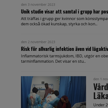
den 3 november 2023
Unik studie visar att samtal i grupp har po
Att träffas i grupp ger kvinnor som könsstympa
dem också ökad kunskap, styrka och kon...
den 2 november 2023
Risk för allvarlig infektion även vid lågak
Inflammatorisk tarmsjukdom, IBD, utgör en obero
tarminflammation. Det visar en stu...
den 1 no
Vård
Läka
Under 20