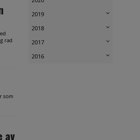
n
2019
2018
med
ng rad
2017
2016
or som
e av