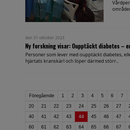
Vårdpers
områden.
den 31 oktober 2023
Ny forskning visar: Oupptäckt diabetes – e
Personer som lever med oupptäckt diabetes, elle
hjärtats kranskärl och löper därmed störr...
Föregående
1
2
3
4
5
6
7
20
21
22
23
24
25
26
27
40
41
42
43
44
45
46
47
60
61
62
63
64
65
66
67