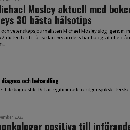
ichael Mosley aktuell med boke
eys 30 bästa hälsotips
 och vetenskapsjournalisten Michael Mosley slog igenom 
:2-dieten för tio år sedan. Sedan dess har han givit ut en lå
...
t diagnos och behandling
rters bilddiagnostik. Det är legitimerade röntgensjukskötersk
vember 2023
onkologer positiva till införand