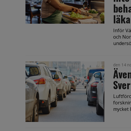
beha
läka
Inför V
och Nor
undersö
den 14 n
Även
Sver
Luftföro
forsknin
mycket lå