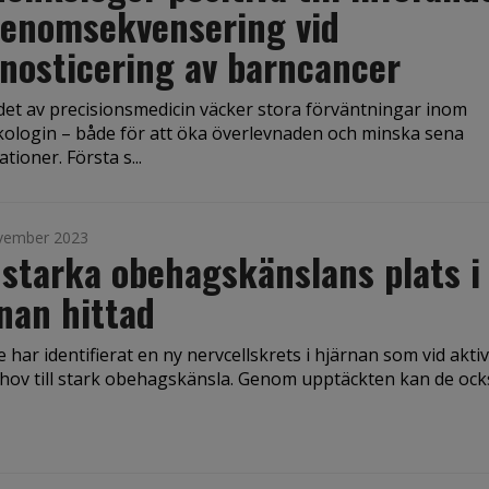
genomsekvensering vid
nosticering av barncancer
det av precisionsmedicin väcker stora förväntningar inom
ologin – både för att öka överlevnaden och minska sena
tioner. Första s...
vember 2023
starka obehagskänslans plats i
nan hittad
 har identifierat en ny nervcellskrets i hjärnan som vid akti
hov till stark obehagskänsla. Genom upptäckten kan de ock