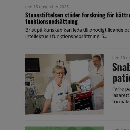
den 13 november 2023
Stenastiftelsen stöder forskning för bätt
funktionsnedsättning
Brist på kunskap kan leda till onödigt lidande oc
intellektuell funktionsnedsättning. S...
den 10 n
Snab
pat
Färre p
lasaret
förmaksf
den 8 no