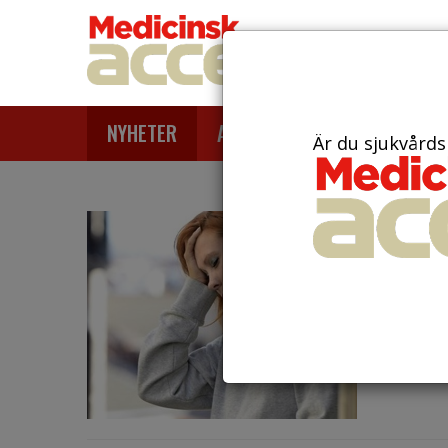
NYHETER
ARTIKLAR
AKTUELLT
Är du sjukvårds
den 19 n
Ny s
för 
En nyli
att det 