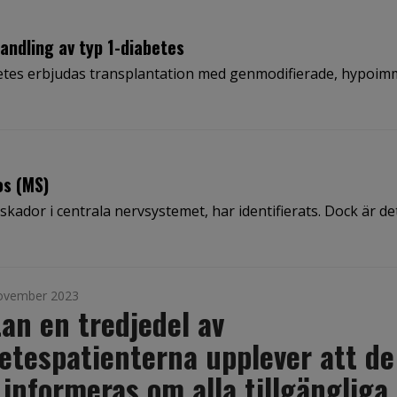
andling av typ 1-diabetes
betes erbjudas transplantation med genmodifierade, hypoi
os (MS)
skador i centrala nervsystemet, har identifierats. Dock är de
ovember 2023
an en tredjedel av
etespatienterna upplever att de
 informeras om alla tillgängliga