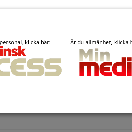
PRENUME
TIDNINGAR
BÖCKER
KONTAKT
personal, klicka här:
Är du allmänhet, klicka 
ovember 2023
tudie: Brist på sömn kan öka ri
depression
gen genomförd studie från University College London (UCL) h
finns en stark koppling mellan otillräcklig sömn och framtida 