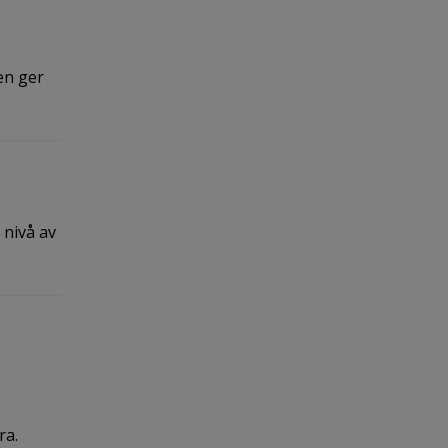
en ger
 nivå av
ra.