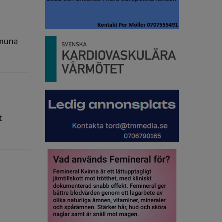
mmuna
t