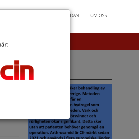
RATION
ANNONSERING HEMSIDAN
OM OSS
här:
sken
Annonser
ar visat
depre...