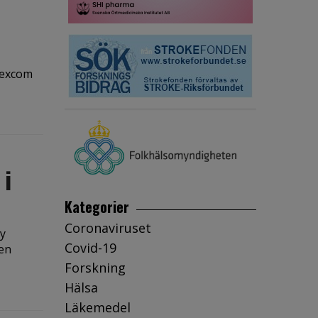
Dexcom
 i
Kategorier
Coronaviruset
Ny
Covid-19
ven
Forskning
Hälsa
Läkemedel