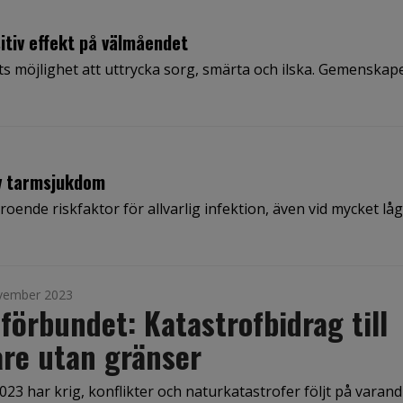
sitiv effekt på välmåendet
ts möjlighet att uttrycka sorg, smärta och ilska. Gemenskap
tiv tarmsjukdom
ende riskfaktor för allvarlig infektion, även vid mycket låg
vember 2023
förbundet: Katastrofbidrag till
re utan gränser
23 har krig, konflikter och naturkatastrofer följt på varand