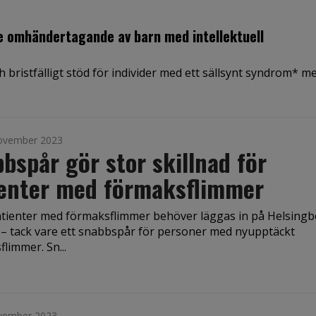
re omhändertagande av barn med intellektuell
h bristfälligt stöd för individer med ett sällsynt syndrom* m
ovember 2023
bspår gör stor skillnad för
ienter med förmaksflimmer
atienter med förmaksflimmer behöver läggas in på Helsing
t – tack vare ett snabbspår för personer med nyupptäckt
limmer. Sn...
vember 2023