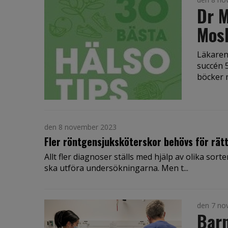
Dr M
Mosl
Läkaren
succén 5
böcker m
den 8 november 2023
Fler röntgensjuksköterskor behövs för rät
Allt fler diagnoser ställs med hjälp av olika so
ska utföra undersökningarna. Men t...
den 7 no
Barn