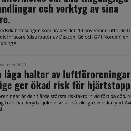
ndlingar och verktyg av sina
re.
ärldsdiabetesdagen som firades den 14 november, utförde 
dic Infucare (distributör av Dexcom G6 och G7 i Norden) en
kning# ...
ovember 2023
 låga halter av luftföroreningar
ige ger ökad risk för hjärtstopp
reningar är den fjärde största riskfaktorn vid förtida död. 
g från Danderyds sjukhus visar två viktiga svenska fynd. Ä
...