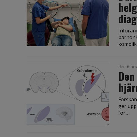
hel
diag
Införan
barnonk
komplika
den 6 no
Den 
hjär
Forskare
ger upp
för...