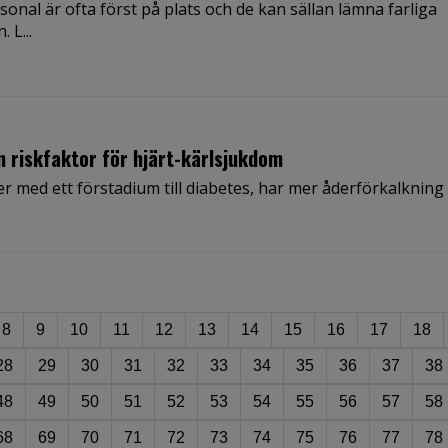
onal är ofta först på plats och de kan sällan lämna farliga
 L...
n riskfaktor för hjärt-kärlsjukdom
r med ett förstadium till diabetes, har mer åderförkalkning 
8
9
10
11
12
13
14
15
16
17
18
28
29
30
31
32
33
34
35
36
37
38
48
49
50
51
52
53
54
55
56
57
58
68
69
70
71
72
73
74
75
76
77
78