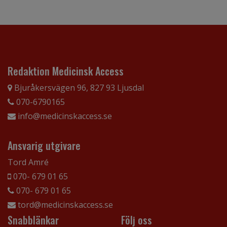
Redaktion Medicinsk Access
Bjuråkersvägen 96, 827 93 Ljusdal
070-6790165
info@medicinskaccess.se
Ansvarig utgivare
Tord Amré
070- 679 01 65
070- 679 01 65
tord@medicinskaccess.se
Snabblänkar
Följ oss