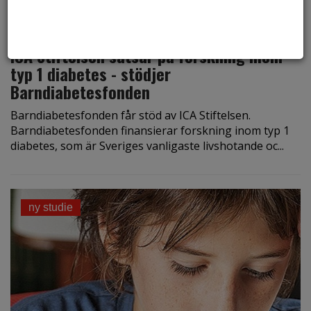
den 27 augusti 2019
ICA Stiftelsen satsar på forskning inom
typ 1 diabetes - stödjer
Barndiabetesfonden
Barndiabetesfonden får stöd av ICA Stiftelsen.
Barndiabetesfonden finansierar forskning inom typ 1
diabetes, som är Sveriges vanligaste livshotande oc...
ny studie