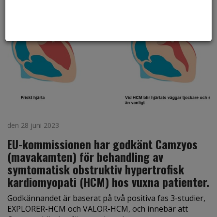
den 28 juni 2023
EU-kommissionen har godkänt Camzyos
(mavakamten) för behandling av
symtomatisk obstruktiv hypertrofisk
kardiomyopati (HCM) hos vuxna patienter.
Godkännandet är baserat på två positiva fas 3-studier,
EXPLORER-HCM och VALOR-HCM, och innebär att