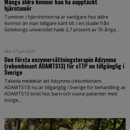
Många äldre kvinnor kan ha oupptäckt
hjärntumör
Tumörer i hjärnhinnorna är vanligare hos äldre
kvinnor än man tidigare känt till. I en studie från
Göteborgs universitet hade 2,7 procent av 70-åriga ...
den 27 juni 2025
Den första enzymersättningsterapin Adzynma
(rekombinant ADAMTS13) för cTTP nu tillgänglig i
Sverige
Takeda meddelar att Adzynma (rekombinant
ADAMTS13) nu är tillgänglig i Sverige för behandling av
ADAMTS13-brist hos barn och vuxna patienter med
konge...