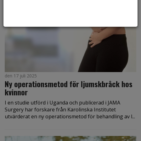
den 17 juli 2025
Ny operationsmetod för ljumskbråck hos
kvinnor
I en studie utförd i Uganda och publicerad i JAMA
Surgery har forskare från Karolinska Institutet
utvärderat en ny operationsmetod för behandling av l...