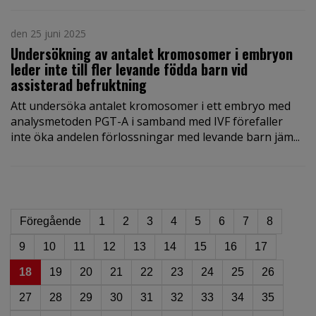
den 25 juni 2025
Undersökning av antalet kromosomer i embryon
leder inte till fler levande födda barn vid
assisterad befruktning
Att undersöka antalet kromosomer i ett embryo med
analysmetoden PGT-A i samband med IVF förefaller
inte öka andelen förlossningar med levande barn jäm...
Föregående
1
2
3
4
5
6
7
8
9
10
11
12
13
14
15
16
17
18
19
20
21
22
23
24
25
26
27
28
29
30
31
32
33
34
35