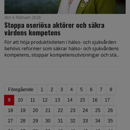
den 6 februari 2026
Stoppa oseriösa aktörer och säkra
vårdens kompetens
För att höja produktiviteten i hälso- och sjukvården
behövs reformer som säkrar hälso- och sjukvårdens
kompetens, stoppar kompetensutvisningar och stä...
Föregående
1
2
3
4
5
6
7
8
9
10
11
12
13
14
15
16
17
18
19
20
21
22
23
24
25
26
27
28
29
30
31
32
33
34
35