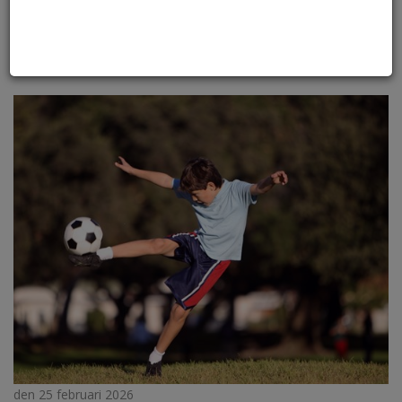
HPV‑vaccination minskar risken för livmoderhalscancer
under minst 18 år, enligt en ny studie från Karolinska
Institutet som publicerats i The BMJ. For...
den 25 februari 2026