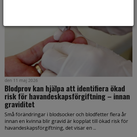
den 11 maj 2026
Blodprov kan hjälpa att identifiera ökad
risk för havandeskapsförgiftning – innan
graviditet
Små förändringar i blodsocker och blodfetter flera år
innan en kvinna blir gravid är kopplat till ökad risk för
havandeskapsförgiftning, det visar en ...