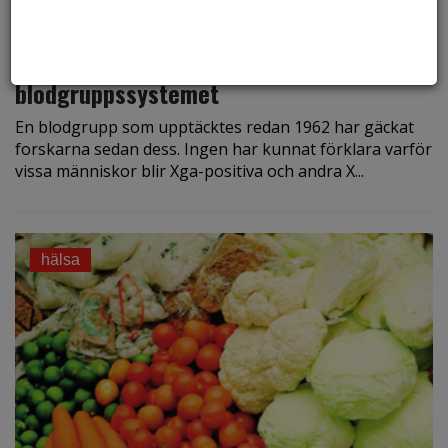
den 16 juli 2018
Koden knäckt för det sista
blodgruppssystemet
En blodgrupp som upptäcktes redan 1962 har gäckat
forskarna sedan dess. Ingen har kunnat förklara varför
vissa människor blir Xga-positiva och andra X...
hälsa