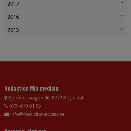
2017
2016
2013
Redaktion Min medicin
Bjuråkersvägen 96, 827 93 Ljusdal
070- 679 01 65
info@medicinskaccess.se
Ansvarig utgivare