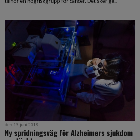
tillhör en högriskgrupp för cancer. Det sker ge...
den 13 juni 2018
Ny spridningsväg för Alzheimers sjukdom