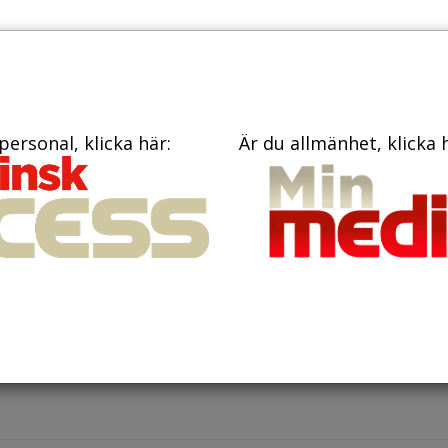
TIDNINGAR
KONTAKT
personal, klicka här:
Är du allmänhet, klicka 
bruari 2020
ntän på lyxkryssare ledde till fl
onasmittade
v fler som smittades av coronavirus när kryssningsfartyget
 hölls i karantän i drygt två veckor än om passagerarna istäl