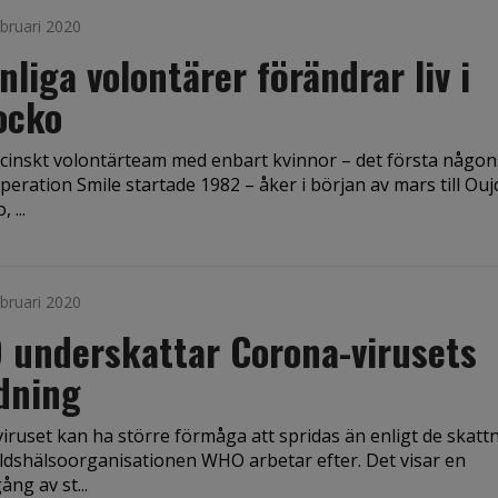
bruari 2020
nliga volontärer förändrar liv i
ocko
icinskt volontärteam med enbart kvinnor – det första någon
eration Smile startade 1982 – åker i början av mars till Ouj
 ...
bruari 2020
 underskattar Corona-virusets
dning
iruset kan ha större förmåga att spridas än enligt de skatt
ldshälsoorganisationen WHO arbetar efter. Det visar en
ng av st...