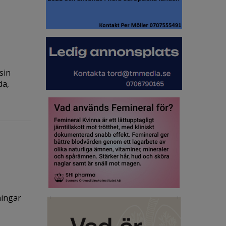
sin
da,
ningar