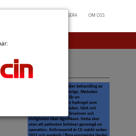
PRENUMERERA
ANNONSERA
OM OSS
här:
Annonser
er
 Diamond
let