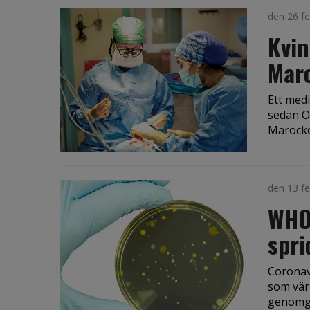
den 26 fe
Kvin
Mar
Ett med
sedan Op
Marocko,
den 13 fe
WHO
spri
Coronav
som vär
genomgå