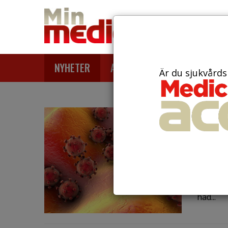
NYHETER
ARTIKLAR
AKTUELLT
Är du sjukvårds
den 29 fe
Kara
cor
Det ble
Princess
had...