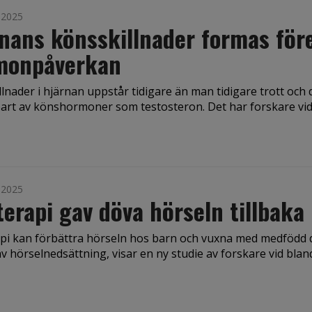
i 2025
nans könsskillnader formas för
monpåverkan
lnader i hjärnan uppstår tidigare än man tidigare trott och 
bart av könshormoner som testosteron. Det har forskare vi
i 2025
erapi gav döva hörseln tillbaka
pi kan förbättra hörseln hos barn och vuxna med medfödd 
av hörselnedsättning, visar en ny studie av forskare vid bla