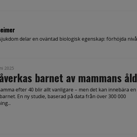
heimer
jukdom delar en oväntad biologisk egenskap: förhöjda nivå
ni 2025
påverkas barnet av mammans åld
mamma efter 40 blir allt vanligare – men det kan innebära e
 barnet. En ny studie, baserad på data från över 300 000
ing...