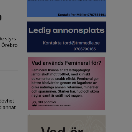
e
de styrs
d Örebro
dövhet
nd annat