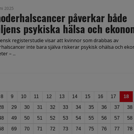
ni 2025
oderhalscancer påverkar både
ljens psykiska hälsa och ekono
ensk registerstudie visar att kvinnor som drabbas av
rhalscancer inte bara själva riskerar psykisk ohälsa och ek
er – ...
8
9
10
11
12
13
14
15
16
17
18
28
29
30
31
32
33
34
35
36
37
38
48
49
50
51
52
53
54
55
56
57
58
68
69
70
71
72
73
74
75
76
77
78