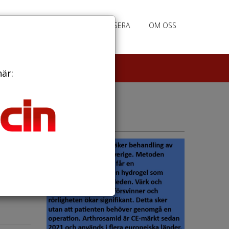
PRENUMERERA
ANNONSERA
OM OSS
här:
r
Annonser
av svår
e från...