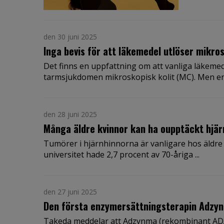
den 30 juni 2025
Inga bevis för att läkemedel utlöser mikros
Det finns en uppfattning om att vanliga läkemed
tarmsjukdomen mikroskopisk kolit (MC). Men en 
den 28 juni 2025
Många äldre kvinnor kan ha oupptäckt hjä
Tumörer i hjärnhinnorna är vanligare hos äldre k
universitet hade 2,7 procent av 70-åriga ...
den 27 juni 2025
Den första enzymersättningsterapin Adzynm
Takeda meddelar att Adzynma (rekombinant ADA