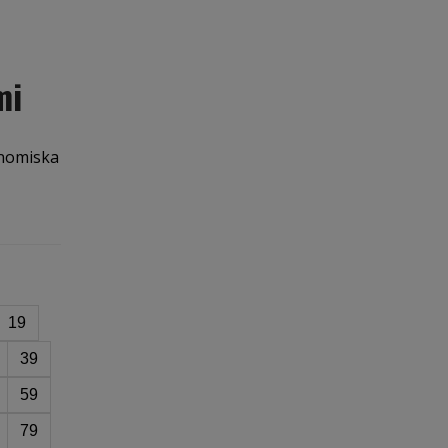
mi
onomiska
19
39
59
79