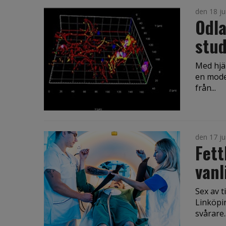
den 18 ju
Odla
stud
Med hjäl
en mode
från...
den 17 ju
Fett
vanl
Sex av t
Linköpin
svårare..