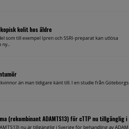
kopisk kolit hos äldre
el som till exempel Ipren och SSRI-preparat kan utlösa
ny...
rntumör
vinnor än man tidigare känt till. I en studie från Göteborgs
a (rekombinant ADAMTS13) för cTTP nu tillgänglig i 
MTS13) nu är tillgänglig i Sverige för behandling av ADA