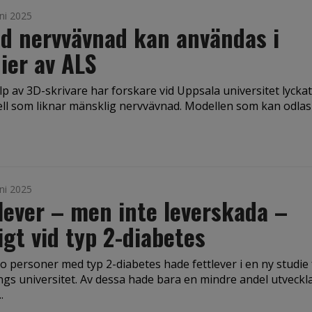
ni 2025
d nervvävnad kan användas i
ier av ALS
p av 3D-skrivare har forskare vid Uppsala universitet lycka
ll som liknar mänsklig nervvävnad. Modellen som kan odlas
ni 2025
lever – men inte leverskada –
igt vid typ 2-diabetes
io personer med typ 2-diabetes hade fettlever i en ny studie
gs universitet. Av dessa hade bara en mindre andel utveckl
.