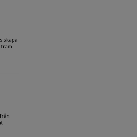
ts skapa
 fram
 från
at