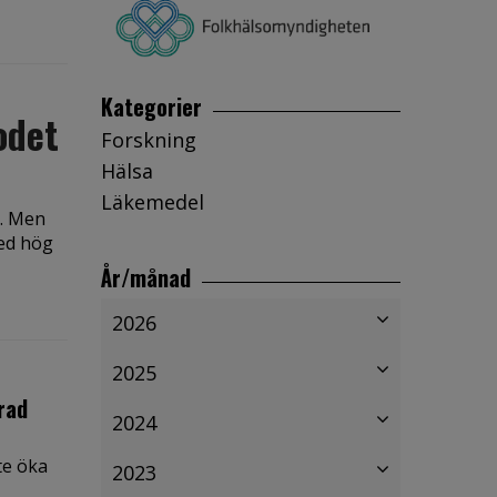
Kategorier
odet
Forskning
Hälsa
Läkemedel
a. Men
med hög
År/månad
2026
2025
rad
2024
te öka
2023