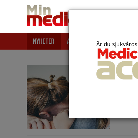
NYHETER
ARTIKLAR
AKTUELLT
Är du sjukvårds
den 4 jul
Vuxn
ökad
Persone
covid-19