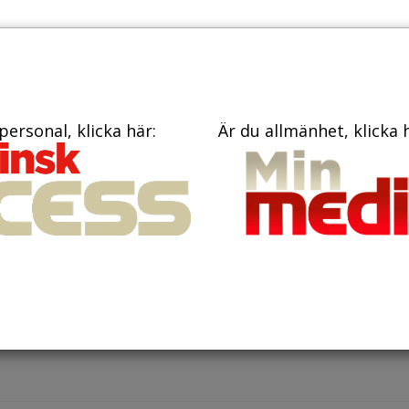
TIDNINGAR
KONTAKT
personal, klicka här:
Är du allmänhet, klicka 
i 2025
a som överlevt barncancer löpe
 risk för svår covid-1
r som överlevt cancer som barn har högre risk att drabbas 
, även flera decennier efter sin diagnos. Det visar en ny studi