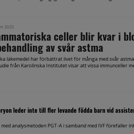
ni 2025
ammatoriska celler blir kvar i bl
behandling av svår astma
ska läkemedel har förbättrat livet för många med svår astm
udie från Karolinska Institutet visar att vissa immunceller 
on leder inte till fler levande födda barn vid assiste
 med analysmetoden PGT-A i samband med IVF förefaller in