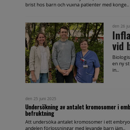
brist hos barn och vuxna patienter med konge...
den 26 ju
Infl
vid 
Biologi
en ny st
in...
den 25 juni 2025
Undersökning av antalet kromosomer i embry
befruktning
Att undersöka antalet kromosomer i ett embryo
andelen förlossningar med levande barn jäm...