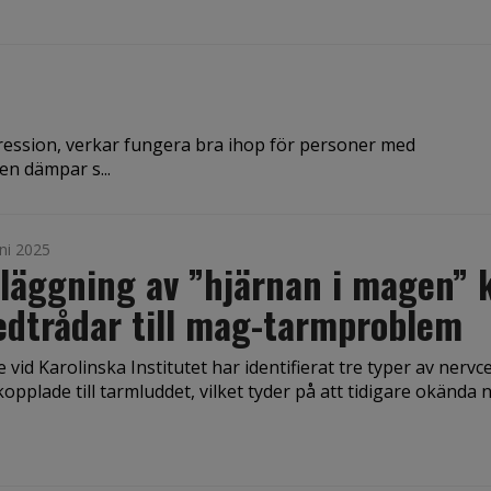
ression, verkar fungera bra ihop för personer med
n dämpar s...
ni 2025
läggning av ”hjärnan i magen” 
edtrådar till mag-tarmproblem
 vid Karolinska Institutet har identifierat tre typer av nervce
opplade till tarmluddet, vilket tyder på att tidigare okända n