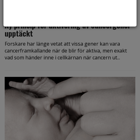
den 29 november 2019
Ny princip för aktivering av cancergener
upptäckt
Forskare har länge vetat att vissa gener kan vara
cancerframkallande när de blir för aktiva, men exakt
vad som händer inne i cellkärnan när cancern ut...