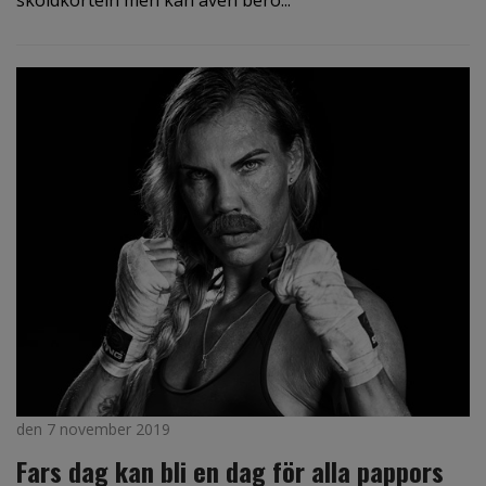
sköldkörteln men kan även bero...
den 7 november 2019
Fars dag kan bli en dag för alla pappors