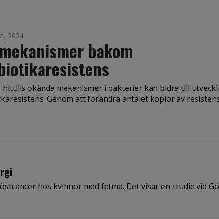
aj 2024
 mekanismer bakom
biotikaresistens
 hittills okända mekanismer i bakterier kan bidra till utveck
ikaresistens. Genom att förändra antalet kopior av resistens
rgi
röstcancer hos kvinnor med fetma. Det visar en studie vid G