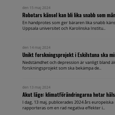
den 15 maj 2024
Robotars känsel kan bli lika snabb som mä
En handprotes som ger bäraren lika snabb känse
Uppsala universitet och Karolinska Institu...
den 14 maj 2024
Unikt forskningsprojekt i Eskilstuna ska m
Nedstämdhet och depression är vanligt bland äld
forskningsprojekt som ska bekämpa de...
den 13 maj 2024
Akut läge: klimatförändringarna hotar häls
I dag, 13 maj, publicerades 2024 års europeisk
rapporteras om en rad negativa effekter i...