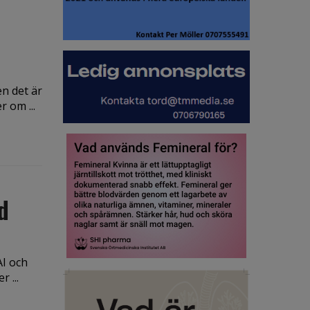
n det är
r om ...
d
AI och
 ...