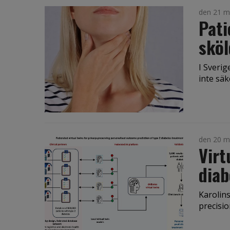
den 21 m
Pati
sköl
I Sveri
inte säk
den 20 m
Virt
diab
Karolins
precisio