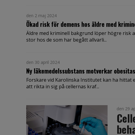
den 2 maj 2024
Ökad risk för demens hos äldre med krimin
Äldre med kriminell bakgrund löper högre risk at
stor hos de som har begått allvarli...
den 30 april 2024
Ny läkemedelssubstans motverkar obesita
Forskare vid Karolinska Institutet kan ha hittat 
att rikta in sig på cellernas kraf...
den 29 ap
Cell
beha