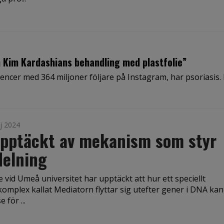
än Kim Kardashians behandling med plastfolie”
encer med 364 miljoner följare på Instagram, har psoriasis
j 2024
upptäckt av mekanism som styr
delning
 vid Umeå universitet har upptäckt att hur ett speciellt
omplex kallat Mediatorn flyttar sig utefter gener i DNA kan
 för ...