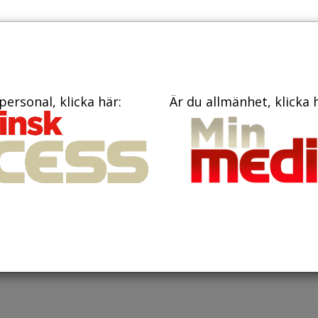
TIDNINGAR
KONTAKT
personal, klicka här:
Är du allmänhet, klicka 
aj 2024
lanseras BB Hemma – ny vårdfo
Danderyds sjukhus
nyblivna föräldrar ta del av BB Hemma – en ny vårdform vid
ds sjukhus förlossning. BB Hemma erbjuder videomöten o
k av barnmors...