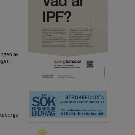
lingen av
gen...
öteborgs