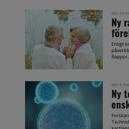
den 10 m
Ny r
för
Enligt e
påverkba
Rappor..
den 8 ma
Ny t
ensk
Forskar
Technolo
kartlägg