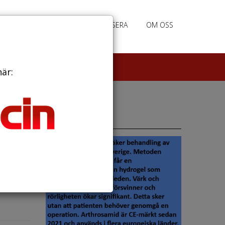
PRENUMERERA
ANNONSERA
OM OSS
här:
rm
Annonser
ch