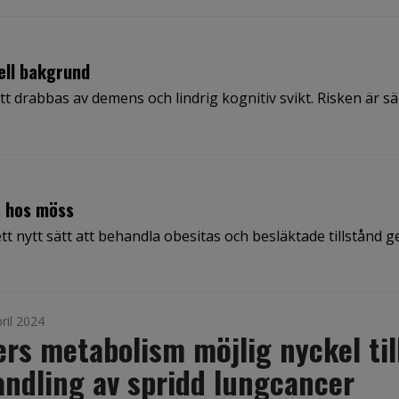
ell bakgrund
t drabbas av demens och lindrig kognitiv svikt. Risken är sär
s hos möss
ett nytt sätt att behandla obesitas och besläktade tillstånd
ril 2024
ers metabolism möjlig nyckel til
ndling av spridd lungcancer