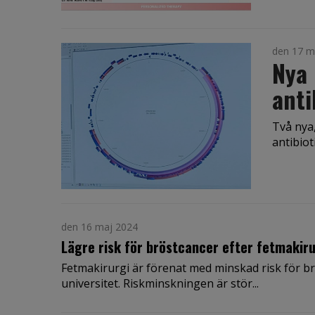
den 17 m
Nya
anti
Två nya,
antibiot
den 16 maj 2024
Lägre risk för bröstcancer efter fetmakiru
Fetmakirurgi är förenat med minskad risk för b
universitet. Riskminskningen är stör...