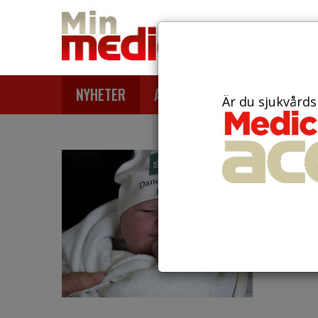
NYHETER
ARTIKLAR
AKTUELLT
Är du sjukvårds
den 22 m
Nu 
på 
Nu kan 
Dandery
hembesö