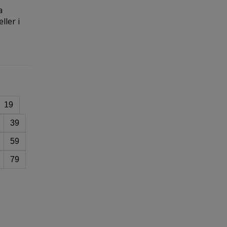
a
ller i
19
39
59
79