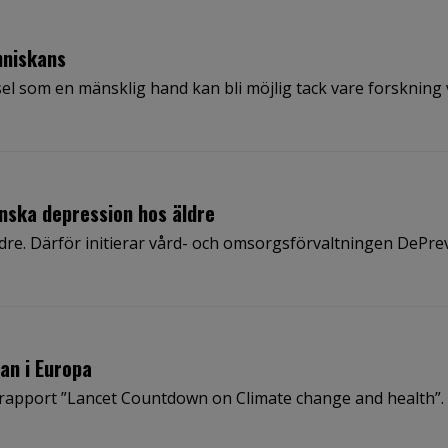
nniskans
l som en mänsklig hand kan bli möjlig tack vare forskning 
inska depression hos äldre
re. Därför initierar vård- och omsorgsförvaltningen DePrev
an i Europa
a rapport ”Lancet Countdown on Climate change and health”.