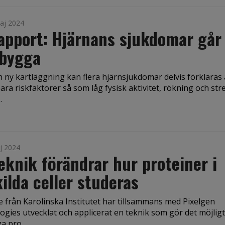
aj 2024
apport: Hjärnans sjukdomar går
ebygga
n ny kartläggning kan flera hjärnsjukdomar delvis förklaras
ra riskfaktorer så som låg fysisk aktivitet, rökning och stre
.
j 2024
eknik förändrar hur proteiner i
ilda celler studeras
e från Karolinska Institutet har tillsammans med Pixelgen
gies utvecklat och applicerat en teknik som gör det möjligt
a pro...