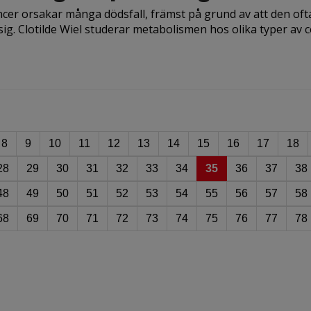
cer orsakar många dödsfall, främst på grund av att den oft
sig. Clotilde Wiel studerar metabolismen hos olika typer av ce
8
9
10
11
12
13
14
15
16
17
18
28
29
30
31
32
33
34
35
36
37
38
48
49
50
51
52
53
54
55
56
57
58
68
69
70
71
72
73
74
75
76
77
78