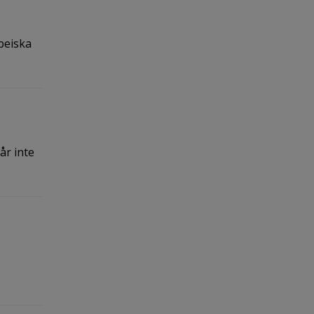
peiska
r inte