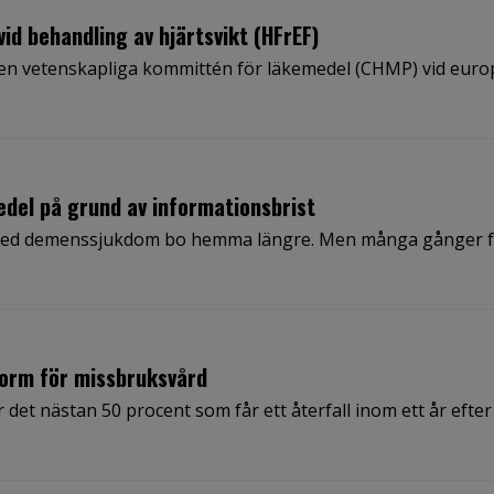
id behandling av hjärtsvikt (HFrEF)
den vetenskapliga kommittén för läkemedel (CHMP) vid euro
edel på grund av informationsbrist
 med demenssjukdom bo hemma längre. Men många gånger få
tform för missbruksvård
det nästan 50 procent som får ett återfall inom ett år efter