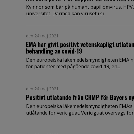
Kvinnor som bär på humant papillomvirus, HPV, lö
universitet. Därmed kan viruset i si...
den 24 maj 2021
EMA har givit positivt vetenskapligt utlåta
behandling av covid-19
Den europeiska läkemedelsmyndigheten EMA har gi
för patienter med pågående covid-19, en...
den 24 maj 2021
Positivt utlåtande från CHMP för Bayers ny
Den europeiska läkemedelsmyndigheten EMA:s k
utlåtande för vericiguat. Vericiguat övervägs för.