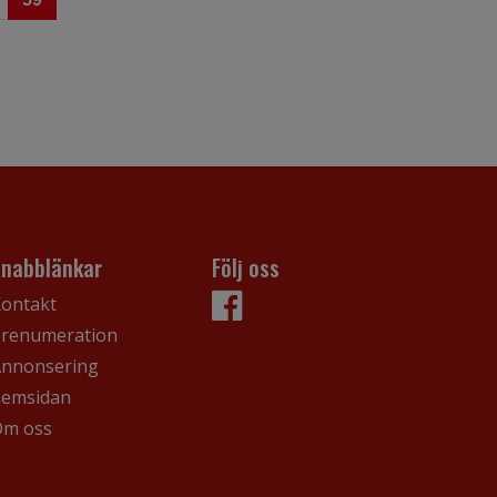
Snabblänkar
Följ oss
ontakt
renumeration
nnonsering
hemsidan
Om oss