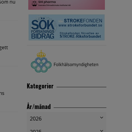
 som nu
gett
Kategorier
ns
År/månad
2026
2025