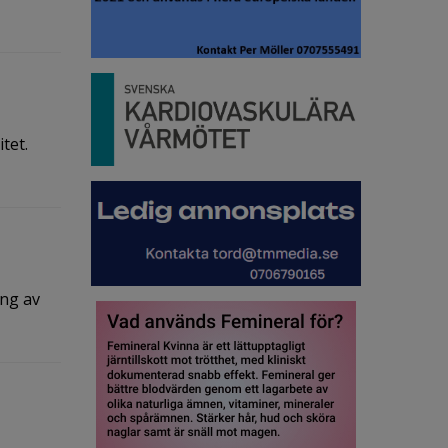
tet.
ing av