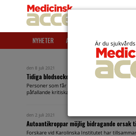
NYHETER
ARTIKLAR
AKTUELLT
Är du sjukvårds
den 8 juli 2021
Tidiga blodsockervärden vid diabetes typ 
Personer som får diabetes typ 2 måste snabbt få
påfallande kritiska när det gäller r...
den 2 juli 2021
Autoantikroppar möjlig bidragande orsak ti
Forskare vid Karolinska Institutet har tillsamman