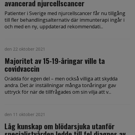
avancerad njurcellscancer
Patienter i Sverige med njurcellscancer får nu tillgång
till fler behandlingsalternativ där immunterapi ingår i
och med en ny, uppdaterad rekommendati...
den 22 oktober 2021
Majoritet av 15-19-åringar ville ta
covidvaccin
Orädda för egen del – men också villiga att skydda
andra. Det är inställningar många tonåringar gav
uttryck för när de tillfrågades om sin vilja att v...
den 11 oktober 2021
Låg kunskap om blödarsjuka utanför
specialistvården ledde till fel diagnos av