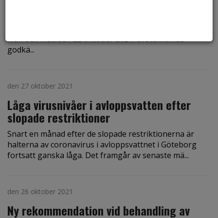
med skovvis multipel skleros (MS)
Tandvårds- och läkemedelsförmånsverket (TLV) har
beslutat att ofatumumab ingår i läkemedelsförmånen
från och med den 22 oktober 2021. Ofatumumab
godkä...
den 27 oktober 2021
Låga virusnivåer i avloppsvatten efter
slopade restriktioner
Snart en månad efter de slopade restriktionerna är
halterna av coronavirus i avloppsvattnet i Göteborg
fortsatt ganska låga. Det framgår av senaste mä...
den 26 oktober 2021
Ny rekommendation vid behandling av