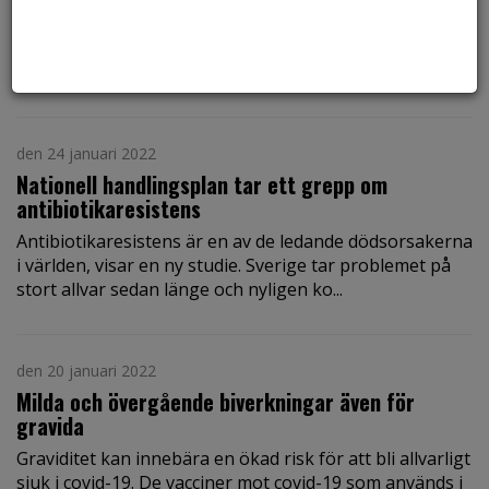
Motivering: Richard är en verklig eldsjäl som brinner
för en bättre och jämlik cancervård i Sverige och för
patientsamverkan i forskning och vård. Ha...
den 24 januari 2022
Nationell handlingsplan tar ett grepp om
antibiotikaresistens
Antibiotikaresistens är en av de ledande dödsorsakerna
i världen, visar en ny studie. Sverige tar problemet på
stort allvar sedan länge och nyligen ko...
den 20 januari 2022
Milda och övergående biverkningar även för
gravida
Graviditet kan innebära en ökad risk för att bli allvarligt
sjuk i covid-19. De vacciner mot covid-19 som används i