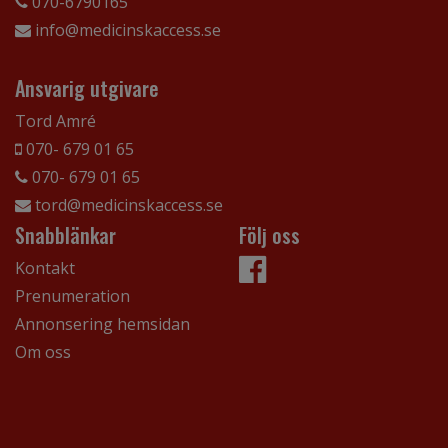
070-6790165
info@medicinskaccess.se
Ansvarig utgivare
Tord Amré
070- 679 01 65
070- 679 01 65
tord@medicinskaccess.se
Snabblänkar
Följ oss
Kontakt
Prenumeration
Annonsering hemsidan
Om oss