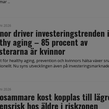
ar ...
ni 2026
nor driver investeringstrenden
thy aging – 85 procent av
sterarna är kvinnor
t för healthy aging, prevention och kvinnors hälsa växer s
tionellt. Nu syns utvecklingen även på investeringsmarknade
ni 2026
osammare kost kopplas till lägr
nsrisk hos äldre i riskzonen