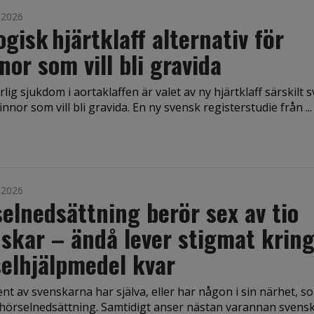
i 2026
ogisk hjärtklaff alternativ för
nor som vill bli gravida
arlig sjukdom i aortaklaffen är valet av ny hjärtklaff särskilt s
nnor som vill bli gravida. En ny svensk registerstudie från ...
i 2026
elnedsättning berör sex av tio
skar – ändå lever stigmat krin
elhjälpmedel kvar
nt av svenskarna har själva, eller har någon i sin närhet, s
hörselnedsättning. Samtidigt anser nästan varannan svensk