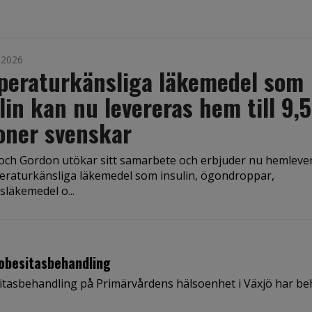
i 2026
peraturkänsliga läkemedel som
lin kan nu levereras hem till 9,5
oner svenskar
och Gordon utökar sitt samarbete och erbjuder nu hemleve
eraturkänsliga läkemedel som insulin, ögondroppar,
tsläkemedel o...
 obesitasbehandling
asbehandling på Primärvårdens hälsoenhet i Växjö har behå