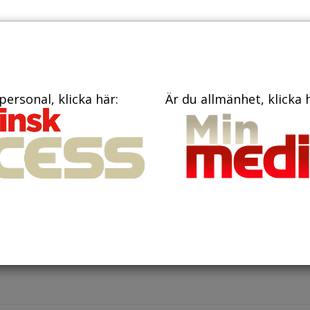
PRENUME
TIDNINGAR
BÖCKER
KONTAKT
personal, klicka här:
Är du allmänhet, klicka 
i 2026
ie från Umeå banar väg för nytt
medel mot spridd prostatacanc
t cancerläkemedel kan bromsa både tumörtillväxt och spridni
v prostatacancer. Det visar en studie från Umeå universitet