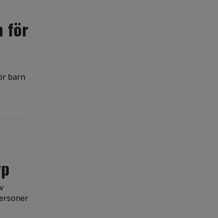
 för
ör barn
yp
v
personer