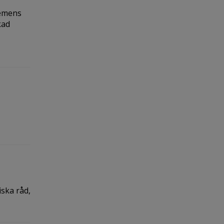
demens
kad
iska råd,