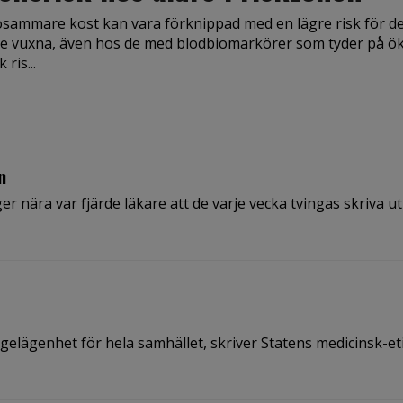
osammare kost kan vara förknippad med en lägre risk för 
re vuxna, även hos de med blodbiomarkörer som tyder på ö
 ris...
n
 nära var fjärde läkare att de varje vecka tvingas skriva ut
gelägenhet för hela samhället, skriver Statens medicinsk-et