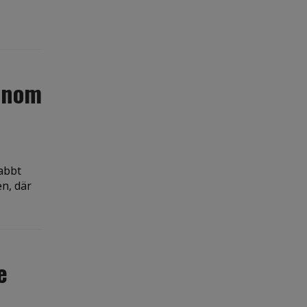
 inom
nabbt
n, där
e