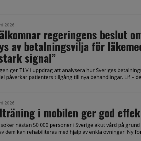
ni 2026
välkomnar regeringens beslut o
ys av betalningsvilja för läkeme
stark signal”
en ger TLV i uppdrag att analysera hur Sveriges betalnings
l påverkar patienters tillgång till nya behandlingar. Lif – de 
ni 2026
lträning i mobilen ger god effek
 söker nästan 50 000 personer i Sverige akut vård på grund 
 dem kan rehabiliteras med hjälp av enkla övningar. Ny fors