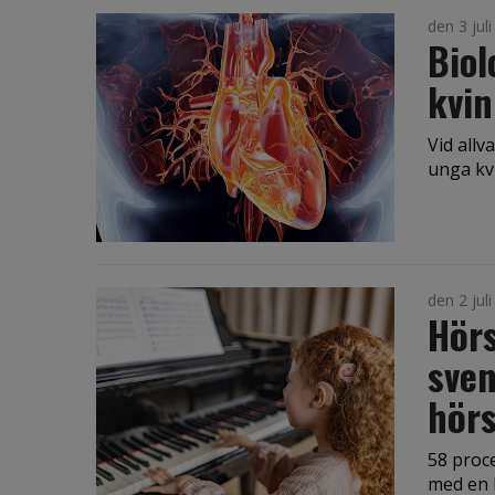
den 3 jul
Biol
kvin
Vid allv
unga kvi
den 2 jul
Hörs
sven
hörs
58 proce
med en 