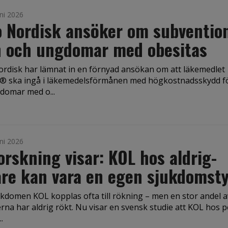
ni 2026
 Nordisk ansöker om subvention
n och ungdomar med obesitas
rdisk har lämnat in en förnyad ansökan om att läkemedlet
 ska ingå i läkemedelsförmånen med högkostnadsskydd f
domar med o...
ni 2026
orskning visar: KOL hos aldrig-
re kan vara en egen sjukdomst
kdomen KOL kopplas ofta till rökning – men en stor andel a
rna har aldrig rökt. Nu visar en svensk studie att KOL hos 
.