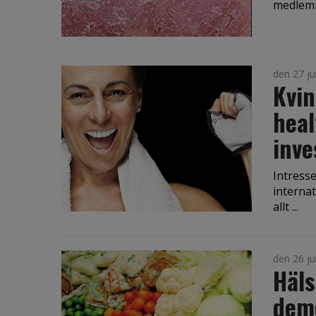
medlemm
den 27 ju
Kvin
heal
inve
Intresse
interna
allt ...
den 26 ju
Häls
deme