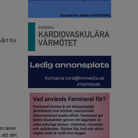
vårt för
g
om lever
 att det