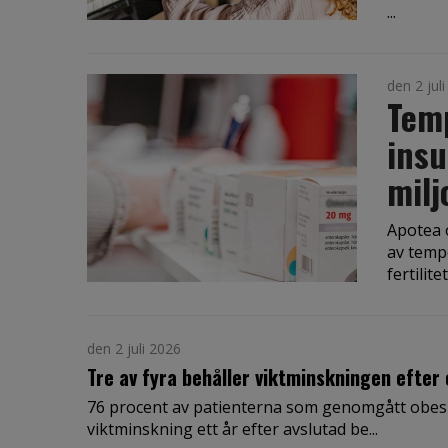
...
den 2 jul
Tem
insu
milj
Apotea 
av temp
fertilite
den 2 juli 2026
Tre av fyra behåller viktminskningen efter
76 procent av patienterna som genomgått obesit
viktminskning ett år efter avslutad be...