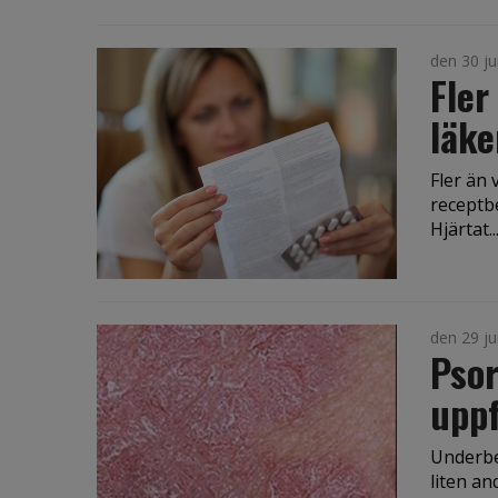
den 30 ju
Fler
läk
Fler än 
receptb
Hjärtat..
den 29 ju
Psor
uppf
Underbe
liten a