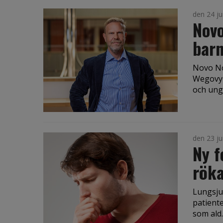
den 24 ju
Novo
bar
Novo No
Wegovy®
och ung
den 23 ju
Ny f
röka
Lungsju
patiente
som ald..