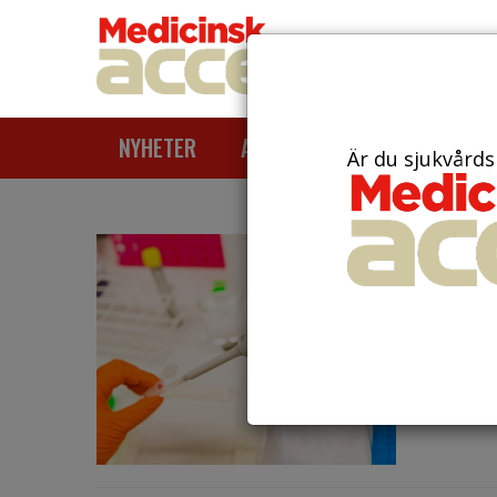
NYHETER
ARTIKLAR
AKTUELLT
Är du sjukvårds
den 6 jul
Stud
läke
Ett nyt
aggressi
intern...