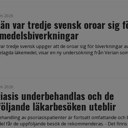
ni 2026
 än var tredje svensk oroar sig f
emedelsbiverkningar
var tredje svensk uppger att de oroar sig för biverkningar a
elagda läkemedel, visar en ny undersökning från Verian so
.
ni 2026
iasis underbehandlas och de
öljande läkarbesöken uteblir
handling av psoriasispatienter är fortsatt omfattande och 
ndel får de uppföljande besök de rekommenderas. - Det finns