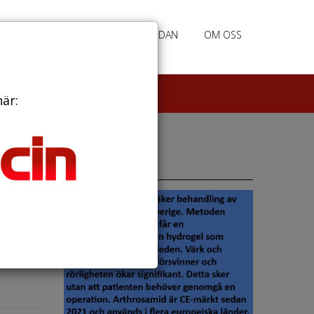
RATION
ANNONSERING HEMSIDAN
OM OSS
här:
Annonser
er
ng av
 och