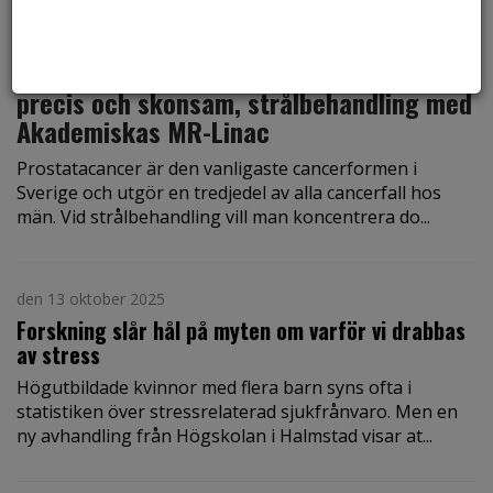
den 14 oktober 2025
Första patienten behandlad med ny, mer
precis och skonsam, strålbehandling med
Akademiskas MR-Linac
Prostatacancer är den vanligaste cancerformen i
Sverige och utgör en tredjedel av alla cancerfall hos
män. Vid strålbehandling vill man koncentrera do...
den 13 oktober 2025
Forskning slår hål på myten om varför vi drabbas
av stress
Högutbildade kvinnor med flera barn syns ofta i
statistiken över stressrelaterad sjukfrånvaro. Men en
ny avhandling från Högskolan i Halmstad visar at...