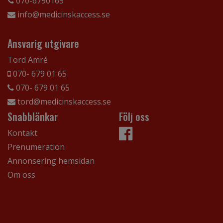
070-6790165
info@medicinskaccess.se
Ansvarig utgivare
Tord Amré
070- 679 01 65
070- 679 01 65
tord@medicinskaccess.se
Snabblänkar
Följ oss
Kontakt
Prenumeration
Annonsering hemsidan
Om oss