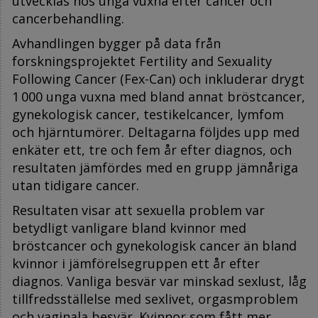
utvecklas hos unga vuxna efter cancer och
cancerbehandling.
Avhandlingen bygger på data från
forskningsprojektet Fertility and Sexuality
Following Cancer (Fex-Can) och inkluderar drygt
1 000 unga vuxna med bland annat bröstcancer,
gynekologisk cancer, testikelcancer, lymfom
och hjärntumörer. Deltagarna följdes upp med
enkäter ett, tre och fem år efter diagnos, och
resultaten jämfördes med en grupp jämnåriga
utan tidigare cancer.
Resultaten visar att sexuella problem var
betydligt vanligare bland kvinnor med
bröstcancer och gynekologisk cancer än bland
kvinnor i jämförelsegruppen ett år efter
diagnos. Vanliga besvär var minskad sexlust, låg
tillfredsställelse med sexlivet, orgasmproblem
och vaginala besvär. Kvinnor som fått mer