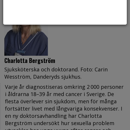
Charlotta Bergström
Sjuksköterska och doktorand. Foto: Carin
Wesström, Danderyds sjukhus.
Varje år diagnostiseras omkring 2 000 personer
i åldrarna 18–39 år med cancer i Sverige. De
flesta överlever sin sjukdom, men för många
fortsätter livet med långvariga konsekvenser. I
en ny doktorsavhandling har Charlotta
Bergström undersökt hur sexuella problem