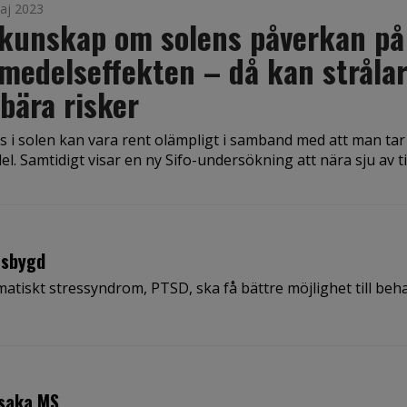
aj 2023
 kunskap om solens påverkan på
medelseffekten – då kan stråla
bära risker
as i solen kan vara rent olämpligt i samband med att man tar
l. Samtidigt visar en ny Sifo-undersökning att nära sju av tio
esbygd
atiskt stressyndrom, PTSD, ska få bättre möjlighet till beh
rsaka MS