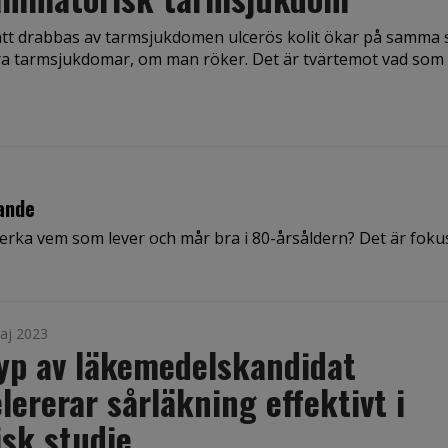
att drabbas av tarmsjukdomen ulcerös kolit ökar på samma 
ra tarmsjukdomar, om man röker. Det är tvärtemot vad som 
ande
verka vem som lever och mår bra i 80-årsåldern? Det är fokus
aj 2023
yp av läkemedelskandidat
lererar sårläkning effektivt i
isk studie