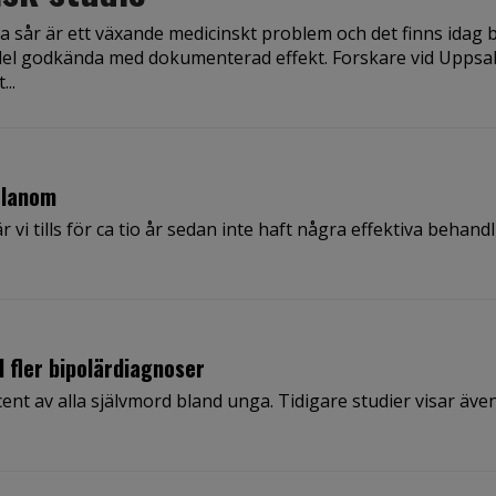
a sår är ett växande medicinskt problem och det finns idag 
el godkända med dokumenterad effekt. Forskare vid Uppsa
...
elanom
i tills för ca tio år sedan inte haft några effektiva behandl
d fler bipolärdiagnoser
t av alla självmord bland unga. Tidigare studier visar även