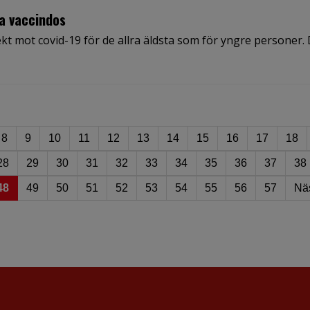
ra vaccindos
t mot covid-19 för de allra äldsta som för yngre personer.
8
9
10
11
12
13
14
15
16
17
18
28
29
30
31
32
33
34
35
36
37
38
48
49
50
51
52
53
54
55
56
57
Nä