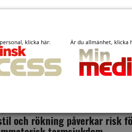
TIDNINGAR
KONTAKT
personal, klicka här:
Är du allmänhet, klicka 
penicillin
llande ofta underlivsbesvär. Diarré är också vanligt, hos båd
aj 2023
stil och rökning påverkar risk f
lammatorisk tarmsjukdom