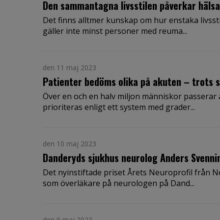
Den sammantagna livsstilen påverkar häls
Det finns alltmer kunskap om hur enstaka livsst
gäller inte minst personer med reuma...
den 11 maj 2023
Patienter bedöms olika på akuten – trots
Över en och en halv miljon människor passerar 
prioriteras enligt ett system med grader...
den 10 maj 2023
Danderyds sjukhus neurolog Anders Svenni
Det nyinstiftade priset Årets Neuroprofil från 
som överläkare på neurologen på Dand...
den 9 maj 2023