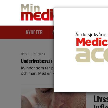
NYHETER
ARTIKLAR
AKTUELLT
Är du sjukvårds
den 1 juni 2023
Underlivsbesvär hos många kvinnor som tar 
Kvinnor som tar penicillin vid halsfluss får påfa
och män. Med en kortare kur är...
den 31 m
Livs
inf