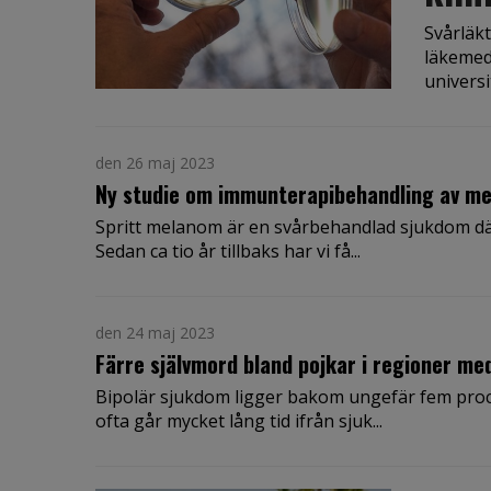
Svårläkt
läkemed
universit
den 26 maj 2023
Ny studie om immunterapibehandling av m
Spritt melanom är en svårbehandlad sjukdom där v
Sedan ca tio år tillbaks har vi få...
den 24 maj 2023
Färre självmord bland pojkar i regioner me
Bipolär sjukdom ligger bakom ungefär fem procen
ofta går mycket lång tid ifrån sjuk...