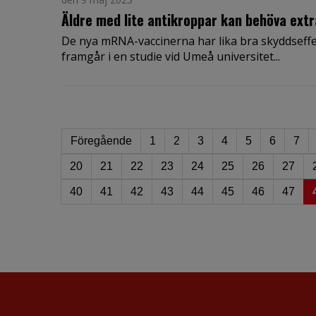
Äldre med lite antikroppar kan behöva ext
De nya mRNA-vaccinerna har lika bra skyddseffek
framgår i en studie vid Umeå universitet...
Föregående
1
2
3
4
5
6
7
20
21
22
23
24
25
26
27
40
41
42
43
44
45
46
47