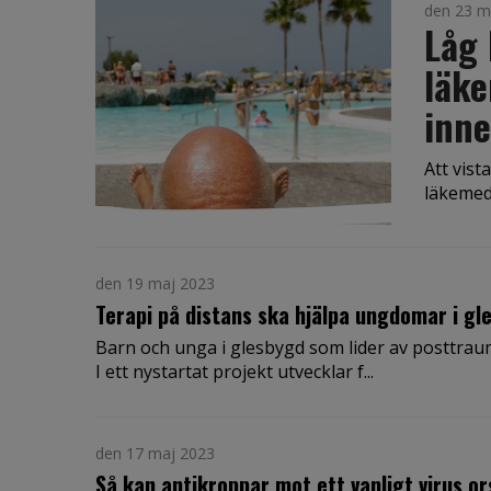
den 23 m
Låg
läke
inne
Att vist
läkemede
den 19 maj 2023
Terapi på distans ska hjälpa ungdomar i gl
Barn och unga i glesbygd som lider av posttraum
I ett nystartat projekt utvecklar f...
den 17 maj 2023
Så kan antikroppar mot ett vanligt virus o