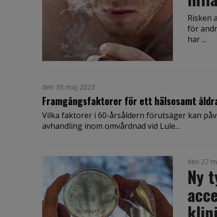
Risken 
för and
har ...
den 30 maj 2023
Framgångsfaktorer för ett hälsosamt åldr
Vilka faktorer i 60-årsåldern förutsäger kan på
avhandling inom omvårdnad vid Lule...
den 27 m
Ny t
acce
klin