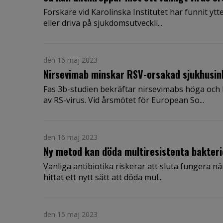
Forskare vid Karolinska Institutet har funnit ytt
eller driva på sjukdomsutveckli...
den 16 maj 2023
Nirsevimab minskar RSV-orsakad sjukhusin
Fas 3b-studien bekräftar nirsevimabs höga och
av RS-virus. Vid årsmötet för European So...
den 16 maj 2023
Ny metod kan döda multiresistenta bakterier
Vanliga antibiotika riskerar att sluta fungera när
hittat ett nytt sätt att döda mul...
den 15 maj 2023