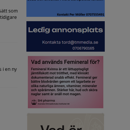
sätt som
tidigare
 i en ny