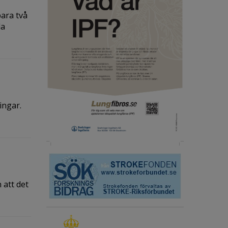
bara två
la
ingar.
 att det