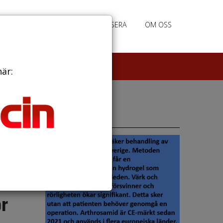
PRENUMERERA
ANNONSERA
OM OSS
här:
Annonser
e kvinnor
ör