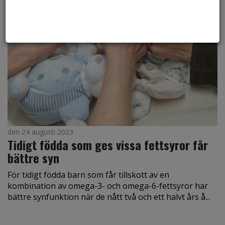
den 24 augusti 2023
Tidigt födda som ges vissa fettsyror får
bättre syn
För tidigt födda barn som får tillskott av en
kombination av omega-3- och omega-6-fettsyror har
bättre synfunktion när de nått två och ett halvt års å...