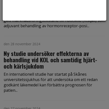
adjuvant behandling vid HR+/HER2- tidig
bröstcancer med hög risk för återfall
Den europeiska kommissionen har den 25 november
gett marknadsföringstillstånd till ribociklib (Kisqali) som
adjuvant behandling av hormonreceptor-posi...
den 28 november 2024
Ny studie undersöker effekterna av
behandling vid KOL och samtidig hjärt-
och kärlsjukdom
En internationell studie har startat på Skånes
universitetssjukhus för att undersöka om ett redan
godkänt läkemedel kan förbättra prognosen för
patien...
den 27 november 2024