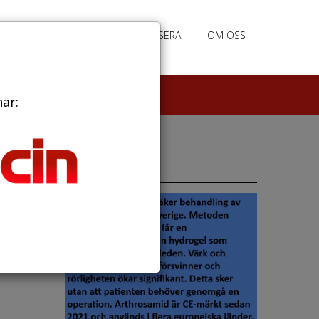
PRENUMERERA
ANNONSERA
OM OSS
här:
Annonser
gen ska
giska