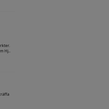
rkter.
 Hj...
träffa