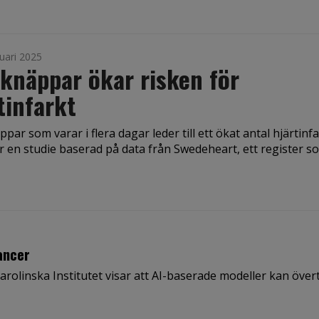
uari 2025
knäppar ökar risken för
tinfarkt
par som varar i flera dagar leder till ett ökat antal hjärtinfa
r en studie baserad på data från Swedeheart, ett register som
ancer
Karolinska Institutet visar att AI-baserade modeller kan över