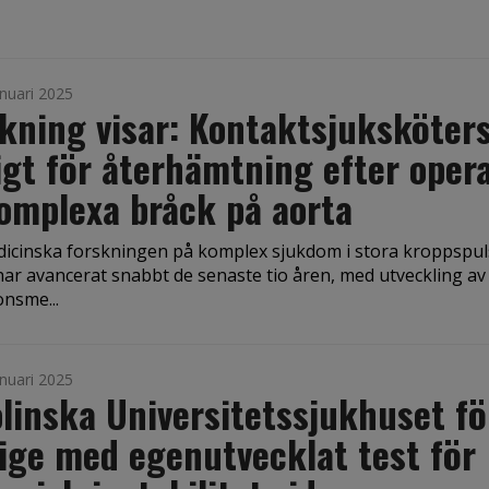
nuari 2025
kning visar: Kontaktsjuksköter
igt för återhämtning efter oper
omplexa bråck på aorta
icinska forskningen på komplex sjukdom i stora kroppspu
har avancerat snabbt de senaste tio åren, med utveckling av
onsme...
nuari 2025
linska Universitetssjukhuset fö
ige med egenutvecklat test för