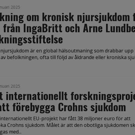
nuari 2025
kning om kronisk njursjukdom 
 från IngaBritt och Arne Lundb
kningsstiftelse
 njursjukdom är en global hälsoutmaning som drabbar upp ti
av befolkningen, ofta till följd av åldrande eller kroniska s
nuari 2025
t internationellt forskningsproj
att förebygga Crohns sjukdom
 internationellt EU-projekt har fått 38 miljoner euro för att
ka Crohns sjukdom. Målet är att den obotliga sjukdomen s
gas med...