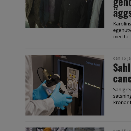
geno
ägg
Karolins
egenutve
med hö..
den 16 ja
Sah
can
Sahlgre
satsning
kronor f.
den 15 ja