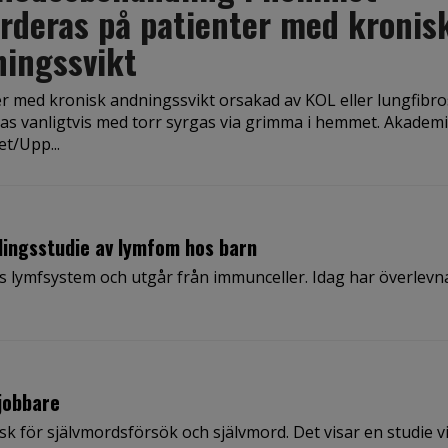
rderas på patienter med kronis
ingssvikt
er med kronisk andningssvikt orsakad av KOL eller lungfibro
as vanligtvis med torr syrgas via grimma i hemmet. Akadem
t/Upp...
lingsstudie av lymfom hos barn
s lymfsystem och utgår från immunceller. Idag har överlev
jobbare
k för självmordsförsök och självmord. Det visar en studie v