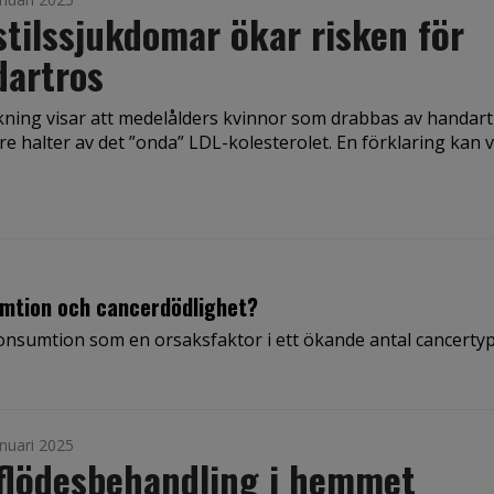
stilssjukdomar ökar risken för
dartros
kning visar att medelålders kvinnor som drabbas av handart
e halter av det ”onda” LDL-kolesterolet. En förklaring kan 
umtion och cancerdödlighet?
nsumtion som en orsaksfaktor i ett ökande antal cancertyp
nuari 2025
flödesbehandling i hemmet