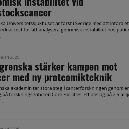
misk instabilitet vid
stockscancer
ka Universitetssjukhuset är först i Sverige med att införa et
cklat test för att analysera genomisk instabilitet hos patie
.
nuari 2025
lgrenska stärker kampen mot
cer med ny proteomikteknik
nska akademin tar stora steg i cancerforskningen genom e
 på forskningsenheten Core Facilities. Ett anslag på 2,5 mil
..
nuari 2025