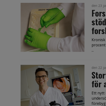
den 23 ja
Fors
stöd
fors
Kronisk
procent 
...
den 22 ja
Stor
för 
Ett nytt
undersö
förebyg