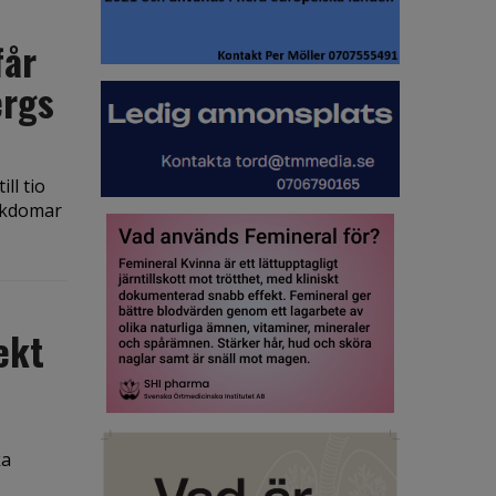
får
ergs
ll tio
jukdomar
ekt
ka