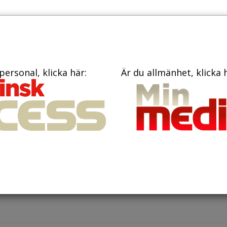
TIDNINGAR
KONTAKT
personal, klicka här:
Är du allmänhet, klicka 
nuari 2025
ing bör anpassas efter barns
ogiska förutsättningar
v dagens barn och ungdomar rör sig för lite. För att tränin
optimalt bör den anpassas efter barnets individuella biolo