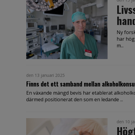
Livs
han
Ny fors
har högr
m...
den 13 januari 2025
Finns det ett samband mellan alkoholkons
En växande mängd bevis har etablerat alkoholko
därmed positionerat den som en ledande ...
den 10 ja
Hög