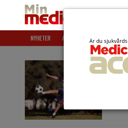
NYHETER
ARTIKLAR
AKTUELLT
Är du sjukvårds
den 27 ja
Trän
biol
Många a
fungera 
föru...