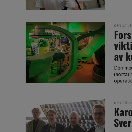
den 21 ja
Fors
vikt
av k
Den med
(aorta) 
operati
den 20 ja
Karo
Sver