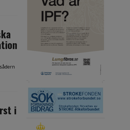
ska
ation
lsådern
rst i