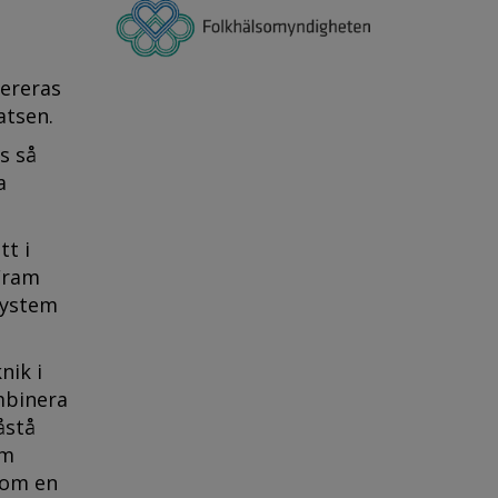
pereras
atsen.
s så
a
tt i
 Fram
system
nik i
mbinera
åstå
om
nom en