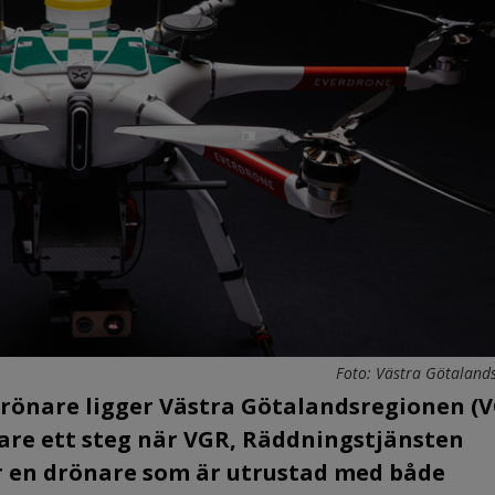
Foto: Västra Götaland
drönare ligger Västra Götalandsregionen (
gare ett steg när VGR, Räddningstjänsten
r en drönare som är utrustad med både