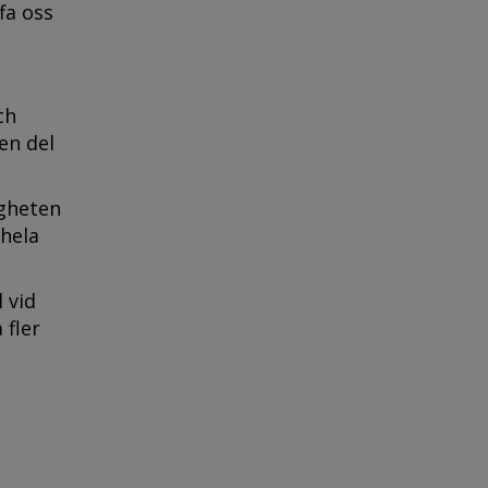
fa oss
ch
en del
igheten
hela
 vid
 fler