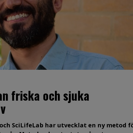
an friska och sjuka
ov
 och SciLifeLab har utvecklat en ny metod f