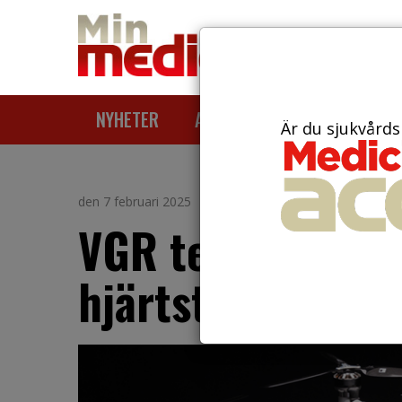
NYHETER
ARTIKLAR
AKTUELLT
Är du sjukvårds
den 7 februari 2025
VGR testar drön
hjärtstartare oc