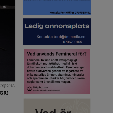
sregionen.
VGR)