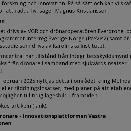
forskning och innovation. På så sätt och kan vi skaf
för att rädda liv, säger Magnus Kristiansson.
on
tet drivs av VGR och drönaroperatören Everdrone, o
ogrammet Interreg Sverige-Norge (PreVis2) samt är 
sstudie som drivs av Karolinska Institutet.
rmcentral har tillstånd från Integritetsskyddsmynd
ka från drönare i samband med sjukvårdsinsatser i 
d.
februari 2025 nyttjas detta i området kring Mölndal
- eller räddningsinsatser, med planer på att etablera
lighet till tidig lägesbild i framtiden.
kus-artikeln (länk).
rönare - Innovationsplattformen Västra
onen