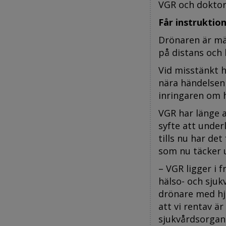
VGR och doktora
Får instruktio
Drönaren är mär
på distans och 
Vid misstänkt h
nära händelsen
inringaren om 
VGR har länge a
syfte att under
tills nu har de
som nu täcker 
– VGR ligger i 
hälso- och sjuk
drönare med hjä
att vi rentav ä
sjukvårdsorgani