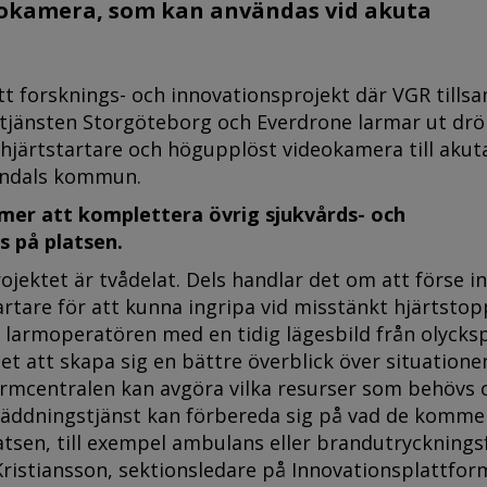
eokamera, som kan användas vid akuta
tt forsknings- och innovationsprojekt där VGR till
jänsten Storgöteborg och Everdrone larmar ut drö
hjärtstartare och högupplöst videokamera till akut
ölndals kommun.
er att komplettera övrig sjukvårds- och
s på platsen.
ojektet är tvådelat. Dels handlar det om att förse i
rtare för att kunna ingripa vid misstänkt hjärtstop
 larmoperatören med en tidig lägesbild från olycksp
det att skapa sig en bättre överblick över situatione
larmcentralen kan avgöra vilka resurser som behövs 
äddningstjänst kan förbereda sig på vad de komme
tsen, till exempel ambulans eller brandutrycknings
ristiansson, sektionsledare på Innovationsplattfor