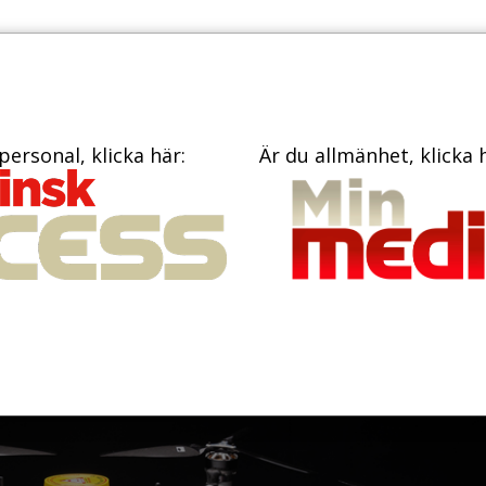
TIDNINGAR
KONTAKT
personal, klicka här:
Är du allmänhet, klicka 
are med både
h videokamera