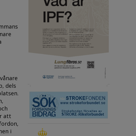
sammans
nare
a
nvånare
p, dels
latsen.
n,
och
r att
fordon,
men i