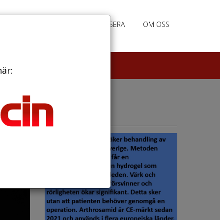
PRENUMERERA
ANNONSERA
OM OSS
här:
Annonser