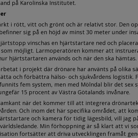
nd på Karolinska Institutet.
ner
kt i rött, vitt och grönt och är relativt stor. Den o
befinner sig på en höjd av minst 30 meter under ins
järtstopp vinschas en hjärtstartare ned och placera
 som möjligt. Larmoperatören kommer att instruer
hur hjärtstartaren används och när den ska hämtas.
rbetat i projekt där drönare har använts på olika sä
lätta och förbättra hälso- och sjukvårdens logistik.
t funnits fem system, men med Mölndal blir det sex 
ungefär 15 procent av Västra Götalands invånare.
framkant när det kommer till att integrera drönartek
vården. Och inom det här specifika området, att ko
rtstartare och kamera för tidig lägesbild, vill jag p
r världsledande. Min förhoppning är så klart att vi s
sation fortsätter att driva utvecklingen framåt ge