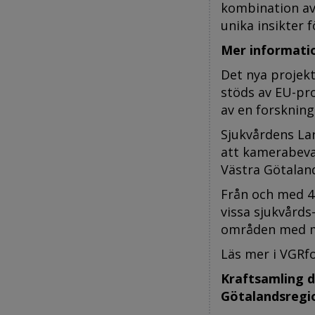
kombination av 
unika insikter 
Mer informati
Det nya projek
stöds av EU-pr
av en forskning
Sjukvårdens La
att kamerabeva
Västra Götalan
Från och med 4 
vissa sjukvårds
områden med möj
Läs mer i VGRfo
Kraftsamling d
Götalandsregi