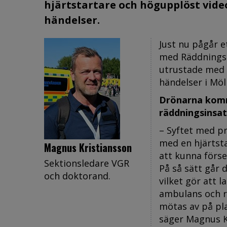
hjärtstartare och högupplöst vid
händelser.
Just nu pågår e
med Räddningst
utrustade med 
händelser i M
Drönarna komm
räddningsinsat
– Syftet med pr
med en hjärtsta
Magnus Kristiansson
att kunna förse
Sektionsledare VGR
På så sätt går 
och doktorand.
vilket gör att 
ambulans och r
mötas av på pla
säger Magnus K