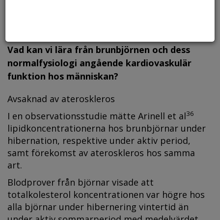
Vad kan vi lära från brunbjörnen och dess
normal­fysiologi angående kardiovaskulär
funktion hos människan?
Avsaknad av ateroskleros
36
I en observationsstudie mätte Arinell et al
lipidkoncentrationerna hos brunbjörnar under
hibernation, respektive under aktiv period,
samt förekomst av ateroskleros hos samma
art.
Blodprover från björnar visade att
totalkolesterol koncentrationen var högre hos
alla björnar under hibernering vintertid än
under aktiv sommarperiod med medelvärdet