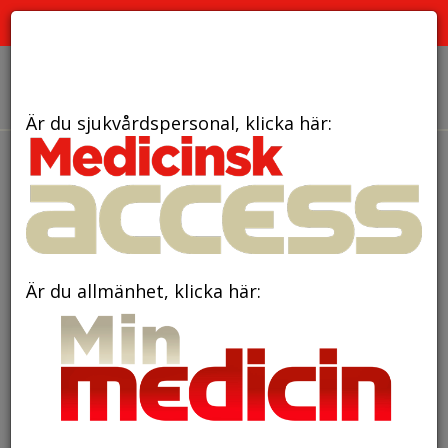
PRENUMERATION
ANNONSERING HEMSIDAN
OM OSS
Är du sjukvårdspersonal, klicka här:
den 19 oktober 2020
BIOMIMETIK – Vad kan
vi lära inom kardiovaskulär
medicin från djurvärlden? Del2
Är du allmänhet, klicka här: