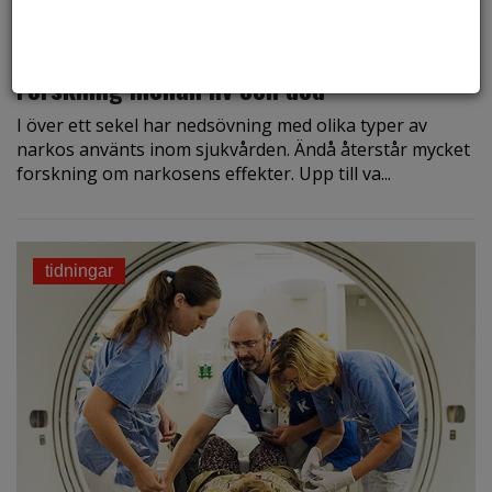
den 17 april 2020
Forskning mellan liv och död
I över ett sekel har nedsövning med olika typer av
narkos använts inom sjukvården. Ändå återstår mycket
forskning om narkosens effekter. Upp till va...
tidningar