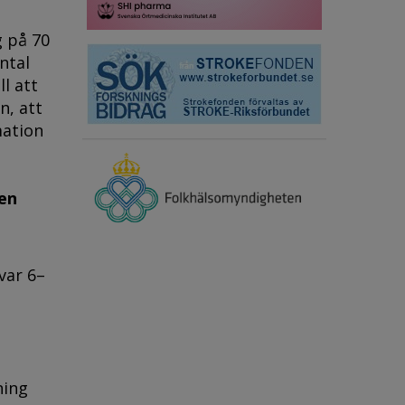
 på 70
ntal
l att
n, att
mation
 en
 var 6–
ning