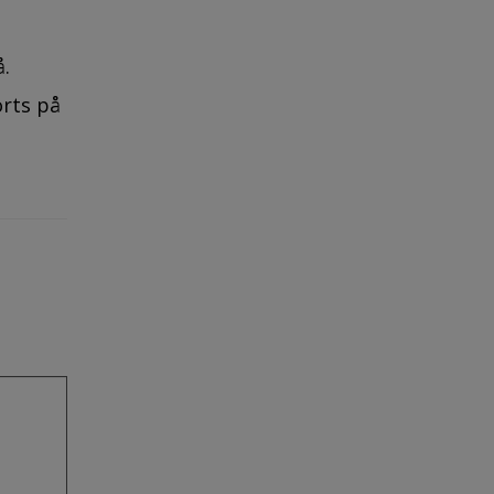
å.
rts på