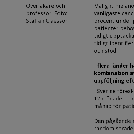
Överläkare och
Malignt melano
professor. Foto:
vanligaste can
Staffan Claesson.
procent under p
patienter behöv
tidigt upptäcka
tidigt identifi
och stöd.
I flera länder
kombination av
uppföljning eft
I Sverige föresk
12 månader i tr
månad för patie
Den pågående na
randomiserade 