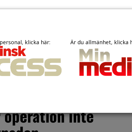
PRENUME
TIDNINGAR
BÖCKER
KONTAKT
personal, klicka här:
Är du allmänhet, klicka 
 Forskning tyder
avbildning som
 operation inte