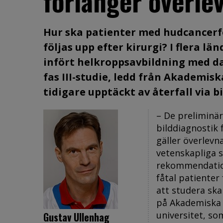
förlänger överle
Hur ska patienter med hudcancer
följas upp efter kirurgi? I flera 
infört helkroppsavbildning med d
fas III-studie, ledd från Akademis
tidigare upptäckt av återfall via b
– De preliminär
bilddiagnostik 
gäller överlevn
vetenskapliga s
rekommendation
fåtal patienter
att studera ska
på
Akademiska 
universitet, so
Gustav Ullenhag