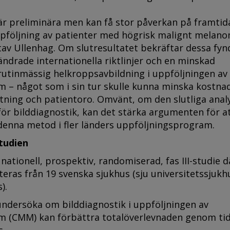
är preliminära men kan få stor påverkan på framtid
uppföljning av patienter med högrisk malignt melano
av Ullenhag. Om slutresultatet bekräftar dessa fyn
örändrade internationella riktlinjer och en minskad
rutinmässig helkroppsavbildning i uppföljningen av
 – något som i sin tur skulle kunna minska kostnad
tning och patientoro. Omvänt, om den slutliga anal
 för bilddiagnostik, kan det stärka argumenten för a
enna metod i fler länders uppföljningsprogram.
tudien
ationell, prospektiv, randomiserad, fas III-studie d
teras från 19 svenska sjukhus (sju universitetssjukh
).
undersöka om bilddiagnostik i uppföljningen av
 (CMM) kan förbättra totalöverlevnaden genom tid