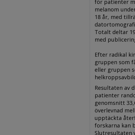
för patienter m
melanom unders
18 år, med till
datortomografi
Totalt deltar 1
med publicerin
Efter radikal k
gruppen som få
eller gruppen 
helkroppsavbil
Resultaten av d
patienter rando
genomsnitt 33,6
överlevnad mell
upptäckta återf
forskarna kan 
Slutresultaten 