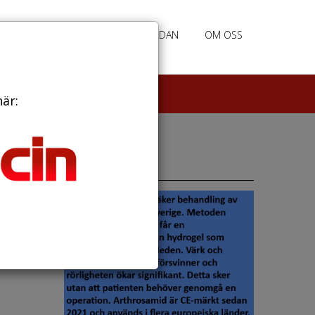
RATION
ANNONSERING HEMSIDAN
OM OSS
här:
Annonser