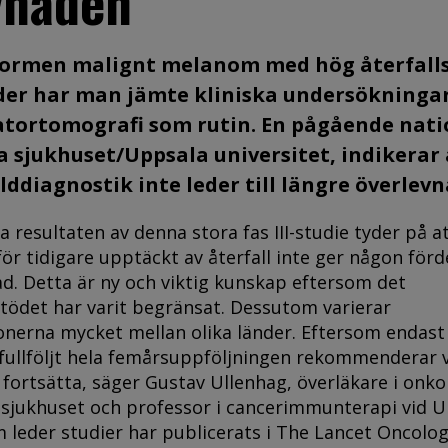
vnaden
formen malignt melanom med hög återfalls
länder har man jämte kliniska undersökninga
atortomografi som rutin. En pågående nati
ka sjukhuset/Uppsala universitet, indikerar 
ilddiagnostik inte leder till längre överlevn
a resultaten av denna stora fas III-studie tyder på a
för tidigare upptäckt av återfall inte ger någon förd
ad. Detta är ny och viktig kunskap eftersom det
tödet har varit begränsat. Dessutom varierar
erna mycket mellan olika länder. Eftersom endast
 fullföljt hela femårsuppföljningen rekommenderar 
 fortsätta, säger Gustav Ullenhag, överläkare i onko
sjukhuset och professor i cancerimmunterapi vid 
m leder studier har publicerats i The Lancet Oncolog