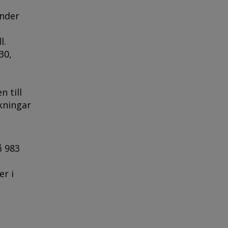
under
l.
30,
n till
kningar
å 983
er i