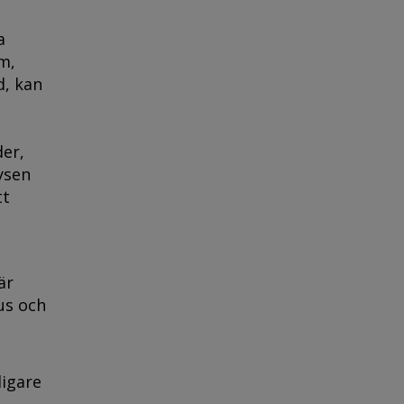
a
m,
d, kan
er,
ysen
tt
är
us och
igare