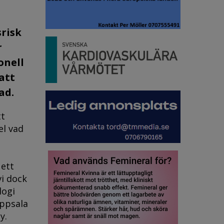
risk
r
onell
att
ad.
tt
el vad
 ett
vi dock
logi
Uppsala
y.