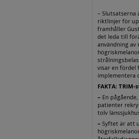
– Slutsatserna 
riktlinjer för 
framhåller Gust
det leda till f
användning av 
högriskmelanom
strålningsbelas
visar en fördel
implementera d
FAKTA: TRIM-s
–
En pågående, n
patienter rekry
tolv länssjukhus
–
Syftet är att 
högriskmelanom