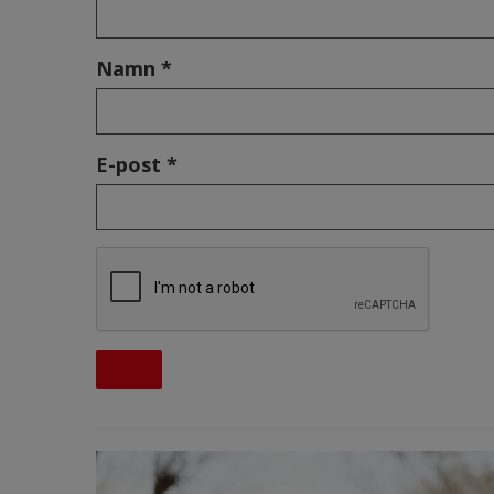
Namn *
E-post *