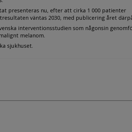
s.
at presenteras nu, efter att cirka 1 000 patienter
utresultaten väntas 2030, med publicering året därp
venska interventionsstudien som någonsin genomfö
malignt melanom.
ka sjukhuset.