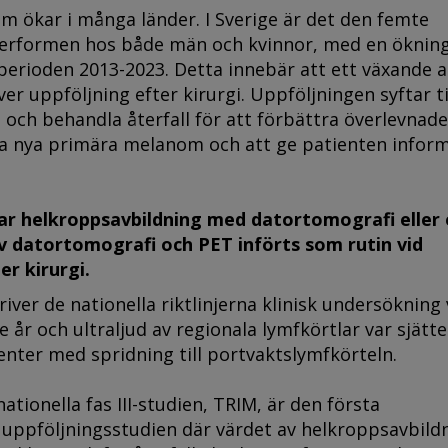
m ökar i många länder. I Sverige är det den femte
cerformen hos både män och kvinnor, med en ökning
erioden 2013-2023. Detta innebär att ett växande a
er uppföljning efter kirurgi. Uppföljningen syftar til
 och behandla återfall för att förbättra överlevnade
era nya primära melanom och att ge patienten infor
 har helkroppsavbildning med datortomografi eller
 datortomografi och PET införts som rutin vid
er kirurgi.
river de nationella riktlinjerna klinisk undersökning
e år och ultraljud av regionala lymfkörtlar var sjätte
nter med spridning till portvaktslymfkörteln.
tionella fas III-studien, TRIM, är den första
uppföljningsstudien där värdet av helkroppsavbild