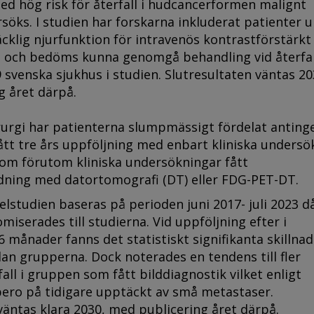
ed hög risk för återfall i hudcancerformen malignt
öks. I studien har forskarna inkluderat patienter 
räcklig njurfunktion för intravenös kontrastförstärkt
 och bedöms kunna genomgå behandling vid återfal
9 svenska sjukhus i studien. Slutresultaten väntas 20
g året därpå.
irurgi har patienterna slumpmässigt fördelat antinge
tt tre års uppföljning med enbart kliniska undersö
som förutom kliniska undersökningar fått
dning med datortomografi (DT) eller FDG-PET-DT.
elstudien baseras på perioden juni 2017- juli 2023 d
miserades till studierna. Vid uppföljning efter i
 månader fanns det statistiskt signifikanta skillnad
an grupperna. Dock noterades en tendens till fler
all i gruppen som fått bilddiagnostik vilket enligt
bero på tidigare upptäckt av små metastaser.
väntas klara 2030, med publicering året därpå.