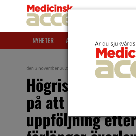
NYHETER
ARTIKLAR
AKTUELLT
Är du sjukvårds
den 3 november 2025
Högriskmelanom:
på att helkropps
uppföljning efter