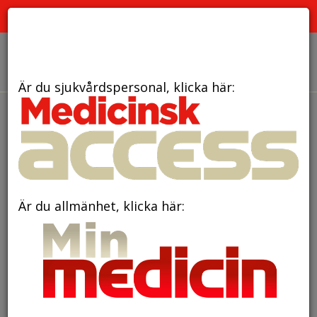
PRENUMERERA
ANNONSERA
OM OSS
Är du sjukvårdspersonal, klicka här:
den 13 juni 2026
Nära två miljoner
kronor till forskning om
dysmeli i Sverige
Är du allmänhet, klicka här: