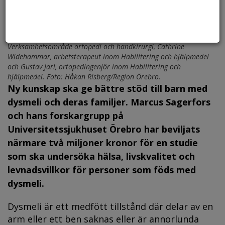
Från höger: Marcus Sagerfors, överläkare och docent inom
Verksamhetsområde ortopedi och handkirurgi, Cathrine
Widehammar, arbetsterapeut inom Habilitering och hjälpmedel
och Gustav Jarl, ortopedingenjör inom Habilitering och
hjälpmedel. Foto: Håkan Risberg/Region Örebro.
Ny kunskap ska ge bättre stöd till barn med
dysmeli och deras familjer. Marcus Sagerfors
och hans forskargrupp på
Universitetssjukhuset Örebro har beviljats
närmare två miljoner kronor för en studie
som ska undersöka hälsa, livskvalitet och
levnadsvillkor för personer som föds med
dysmeli.
Dysmeli är ett medfött tillstånd där delar av en
arm eller ett ben saknas eller är annorlunda