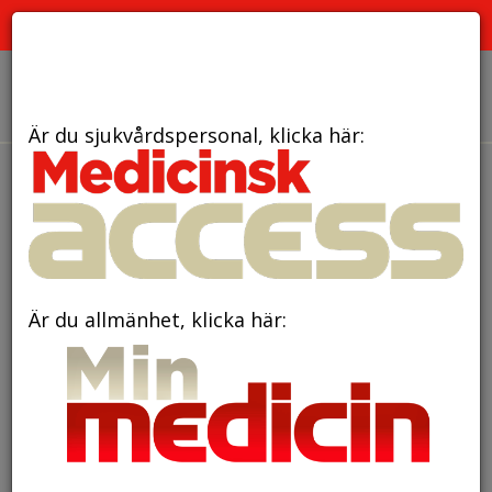
PRENUMERERA
ANNONSERA
OM OSS
Är du sjukvårdspersonal, klicka här:
den 2 juni 2025
Hög risk för återfall i
stroke vid tät förträngning i
främre halspulsåder
Är du allmänhet, klicka här: