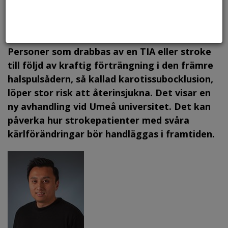
Foto: Istockphoto, arkiv.
Personer som drabbas av en TIA eller stroke
till följd av kraftig förträngning i den främre
halspulsådern, så kallad karotissubocklusion,
löper stor risk att återinsjukna. Det visar en
ny avhandling vid Umeå universitet. Det kan
påverka hur strokepatienter med svåra
kärlförändringar bör handläggas i framtiden.