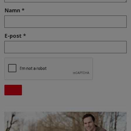
Namn *
E-post *