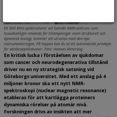
Ett 800 MHz-spektrometer vid Svenskt NMR-centrum, som
huvudsakligen används för tillämpningar inom strukturell och
dynamisk biologi, kommer att utrustas med den nya
instrumenteringen. På toppen kan du se ett automatiskt provbyte
för vätskeapplikationer. Foto: Hannes Almeräng.
En kritisk lucka i förståelsen av sjukdomar
som cancer och neurodegenerativa tillstånd
driver nu en ny strategisk satsning vid
Göteborgs universitet. Med ett anslag på 4
miljoner kronor ska ett nytt NMR-
spektroskopi (nuclear magnetic resonance)
etableras för att kartlägga proteiners
dynamiska rörelser på atomär nivå.
Forskningen drivs av insikten att mer