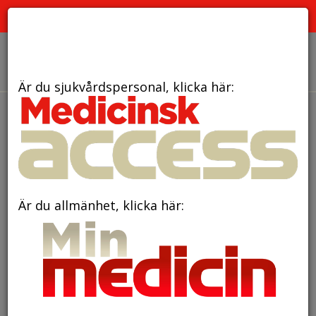
PRENUMERERA
ANNONSERA
OM OSS
Är du sjukvårdspersonal, klicka här:
den 10 december 2025
Forskningsanslag till
projekt som kartlägger
proteiners holistiska bild och
Är du allmänhet, klicka här:
drivkrafterna bakom cancer