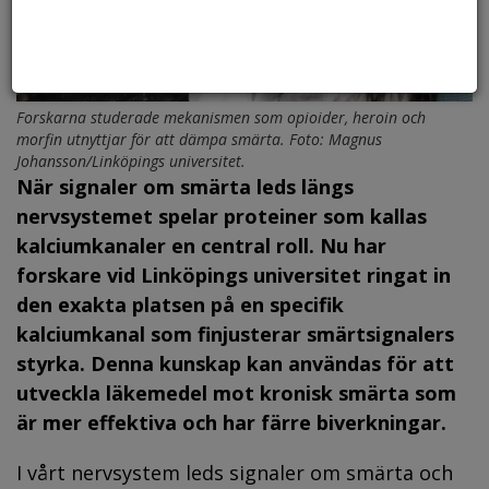
Forskarna studerade mekanismen som opioider, heroin och
morfin utnyttjar för att dämpa smärta. Foto: Magnus
Johansson/Linköpings universitet.
När signaler om smärta leds längs
nervsystemet spelar proteiner som kallas
kalciumkanaler en central roll. Nu har
forskare vid Linköpings universitet ringat in
den exakta platsen på en specifik
kalciumkanal som finjusterar smärtsignalers
styrka. Denna kunskap kan användas för att
utveckla läkemedel mot kronisk smärta som
är mer effektiva och har färre biverkningar.
I vårt nervsystem leds signaler om smärta och