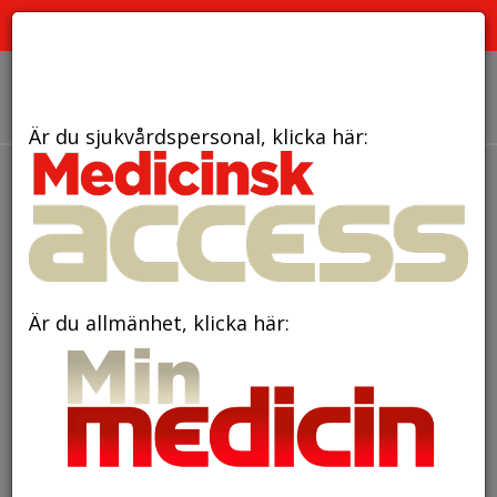
PRENUMERERA
ANNONSERA
OM OSS
Är du sjukvårdspersonal, klicka här:
den 18 november 2024
Upptäckt om
smärtsignalering kan bidra till
bättre behandling av kronisk
Är du allmänhet, klicka här:
smärta